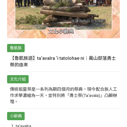
魯凱族
【魯凱族語】ta‘avalra ‘i tatolohae ni｜萬山部落勇士
祭的由來
文化介紹
傳統祖靈祭是一系列為期四個月的祭典，現今配合族人工
作求學濃縮為一天，並特別將「勇士祭(Ta‘avala)」凸顯辦
理。
小辭典
ta‘avalra