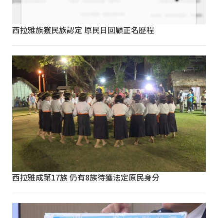
西拉雅族獲民族認定 原民日回顧正名歷程
西拉雅成第17族 仍有8族待獲法定原民身分