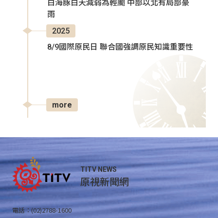
白海豚白天減弱為輕颱 中部以北有局部豪
雨
2025
8/9國際原民日 聯合國強調原民知識重要性
more
TITV NEWS
原視新聞網
電話：(02)2788-1600