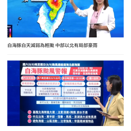
白海豚白天減弱為輕颱 中部以北有局部豪雨