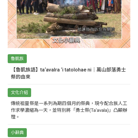
魯凱族
【魯凱族語】ta‘avalra ‘i tatolohae ni｜萬山部落勇士
祭的由來
文化介紹
傳統祖靈祭是一系列為期四個月的祭典，現今配合族人工
作求學濃縮為一天，並特別將「勇士祭(Ta‘avala)」凸顯辦
理。
小辭典