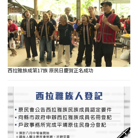
西拉雅族成第17族 原民日慶賀正名成功