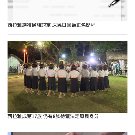
西拉雅族獲民族認定 原民日回顧正名歷程
西拉雅成第17族 仍有8族待獲法定原民身分