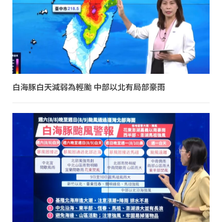
白海豚白天減弱為輕颱 中部以北有局部豪雨