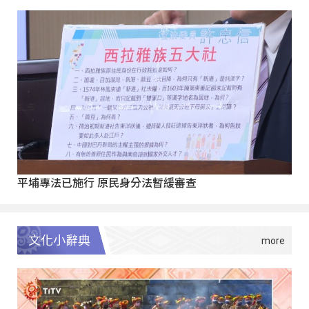
平埔專法已施行 原民身分法暫緩審查
文化小辭典