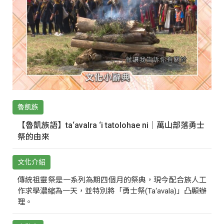
魯凱族
【魯凱族語】ta‘avalra ‘i tatolohae ni｜萬山部落勇士
祭的由來
文化介紹
傳統祖靈祭是一系列為期四個月的祭典，現今配合族人工
作求學濃縮為一天，並特別將「勇士祭(Ta‘avala)」凸顯辦
理。