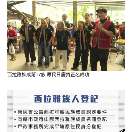
西拉雅族成第17族 原民日慶賀正名成功