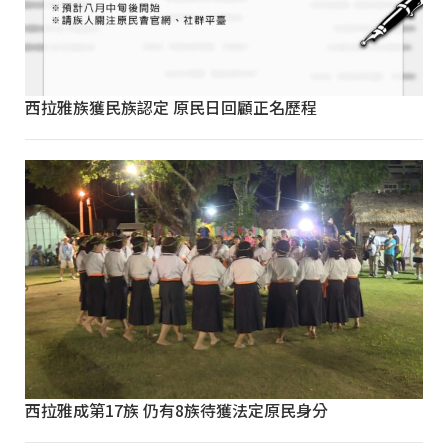
西拉雅族獲民族認定 原民日回顧正名歷程
西拉雅成第17族 仍有8族待獲法定原民身分