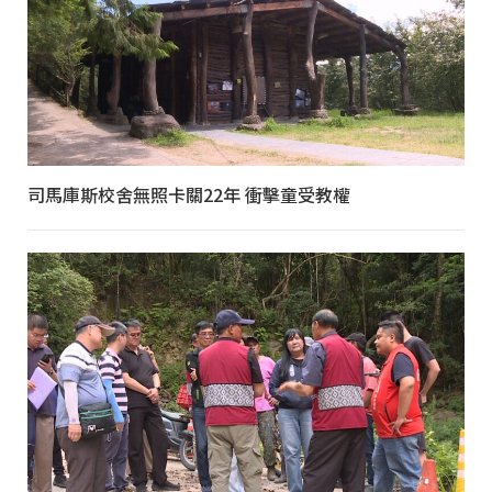
司馬庫斯校舍無照卡關22年 衝擊童受教權