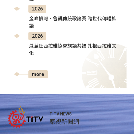
2026
金峰排灣、魯凱傳統歌謠賽 跨世代傳唱族
語
2026
蔴荳社西拉雅協會族語共讀 扎根西拉雅文
化
more
TITV NEWS
原視新聞網