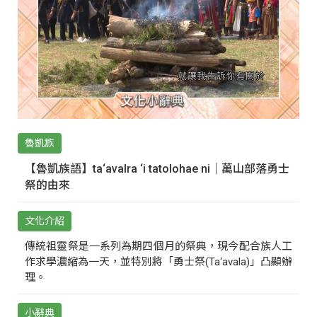
魯凱族
【魯凱族語】ta‘avalra ‘i tatolohae ni｜萬山部落勇士
祭的由來
文化介紹
傳統祖靈祭是一系列為期四個月的祭典，現今配合族人工
作求學濃縮為一天，並特別將「勇士祭(Ta‘avala)」凸顯辦
理。
小辭典