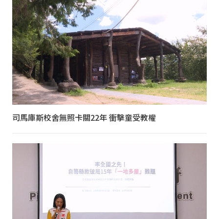
司馬庫斯校舍無照卡關22年 衝擊童受教權