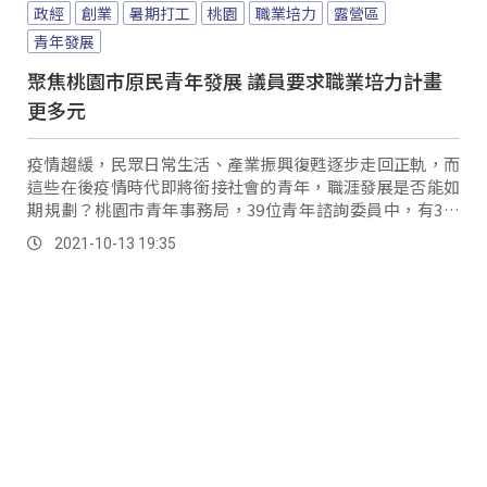
政經
創業
暑期打工
桃園
職業培力
露營區
青年發展
聚焦桃園市原民青年發展 議員要求職業培力計畫
更多元
疫情趨緩，民眾日常生活、產業振興復甦逐步走回正軌，而
這些在後疫情時代即將銜接社會的青年，職涯發展是否能如
期規劃？桃園市青年事務局，39位青年諮詢委員中，有3名
具原住民身分，針對原民青年職涯發展策畫，像...。
2021-10-13 19:35