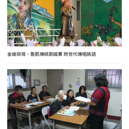
金峰排灣、魯凱傳統歌謠賽 跨世代傳唱族語