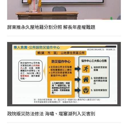
屏東推永久屋地籍分割分照 解長年產權難題
政院版災防法修法 海嘯、堰塞湖列入災害別