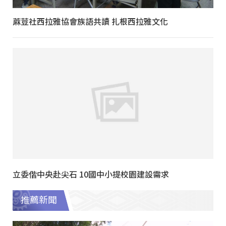
蔴荳社西拉雅協會族語共讀 扎根西拉雅文化
立委偕中央赴尖石 10國中小提校園建設需求
推薦新聞