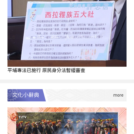
平埔專法已施行 原民身分法暫緩審查
文化小辭典