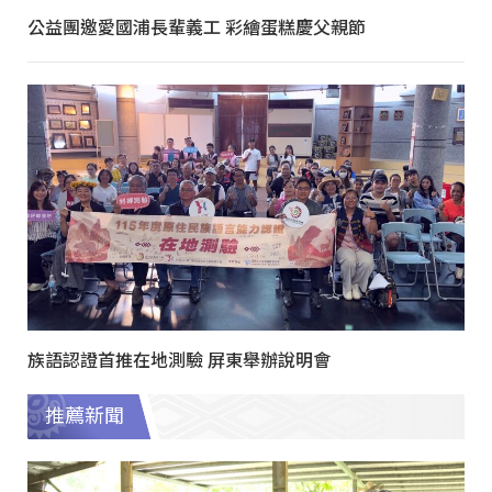
公益團邀愛國浦長輩義工 彩繪蛋糕慶父親節
族語認證首推在地測驗 屏東舉辦說明會
推薦新聞