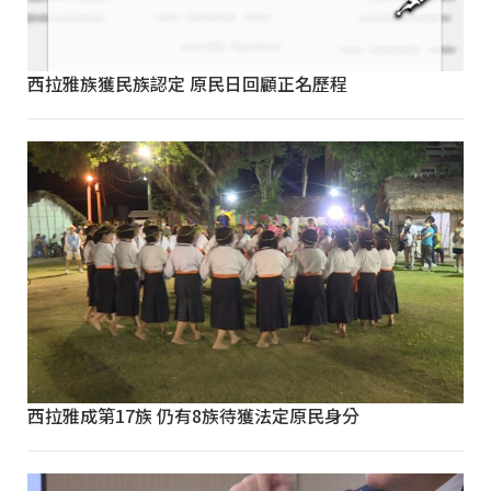
西拉雅族獲民族認定 原民日回顧正名歷程
西拉雅成第17族 仍有8族待獲法定原民身分