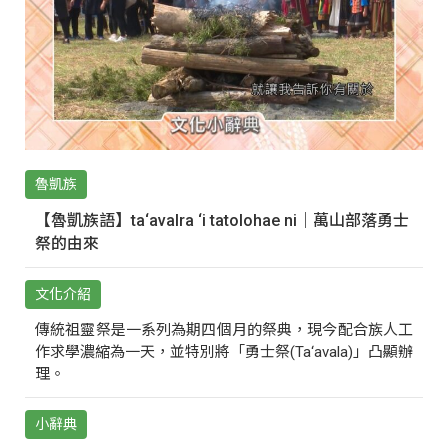
魯凱族
【魯凱族語】ta‘avalra ‘i tatolohae ni｜萬山部落勇士
祭的由來
文化介紹
傳統祖靈祭是一系列為期四個月的祭典，現今配合族人工
作求學濃縮為一天，並特別將「勇士祭(Ta‘avala)」凸顯辦
理。
小辭典