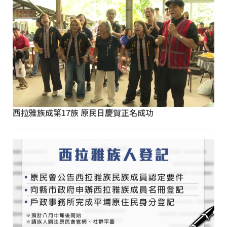
西拉雅族成第17族 原民日慶賀正名成功