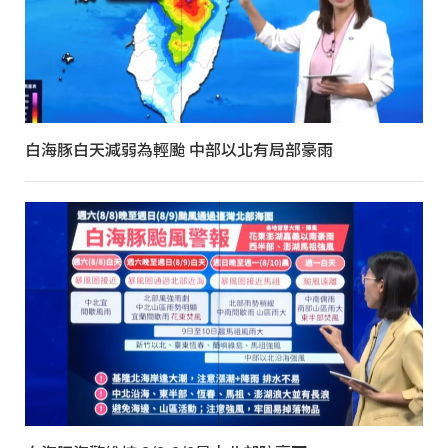
白海豚白天減弱為輕颱 中部以北有局部豪雨