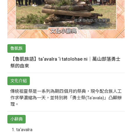
魯凱族
【魯凱族語】ta‘avalra ‘i tatolohae ni｜萬山部落勇士
祭的由來
文化介紹
傳統祖靈祭是一系列為期四個月的祭典，現今配合族人工
作求學濃縮為一天，並特別將「勇士祭(Ta‘avala)」凸顯辦
理。
小辭典
ta‘avalra