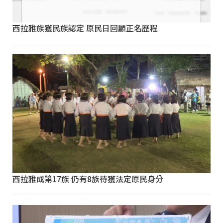
西拉雅族獲民族認定 原民日回顧正名歷程
西拉雅成第17族 仍有8族待獲法定原民身分