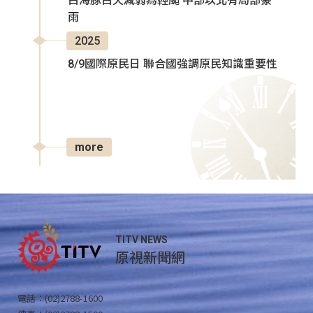
白海豚白天減弱為輕颱 中部以北有局部豪
雨
2025
8/9國際原民日 聯合國強調原民知識重要性
more
TITV NEWS
原視新聞網
電話：(02)2788-1600