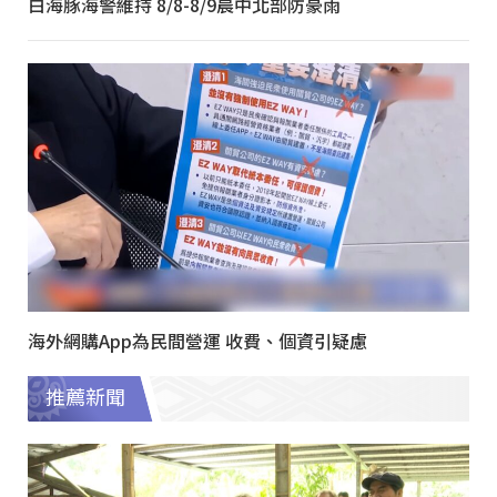
白海豚海警維持 8/8-8/9晨中北部防豪雨
海外網購App為民間營運 收費、個資引疑慮
推薦新聞