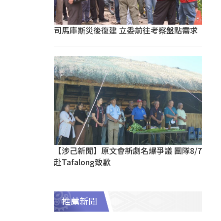
司馬庫斯災後復建 立委前往考察盤點需求
【涉己新聞】原文會新劇名爆爭議 團隊8/7
赴Tafalong致歉
推薦新聞