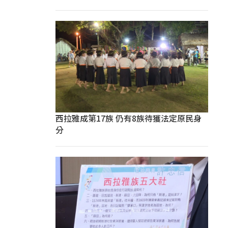
西拉雅成第17族 仍有8族待獲法定原民身
分