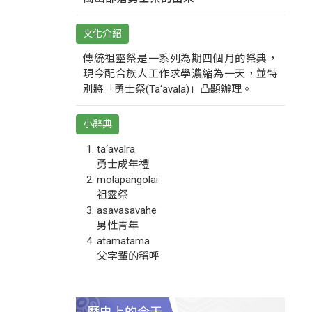
文化介紹
傳統祖靈祭是一系列為期四個月的祭典，
現今配合族人工作求學濃縮為一天，並特
別將「勇士祭(Ta‘avala)」凸顯辦理。
小辭典
ta‘avalra
勇士成年禮
molapangolai
祖靈祭
asavasavahe
男性青年
atamatama
父字輩的稱呼
歷史上的今天