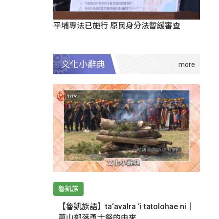
平埔專法已施行 原民身分法暫緩審查
文化小辭典
魯凱族
【魯凱族語】ta‘avalra ‘i tatolohae ni｜
萬山部落勇士祭的由來