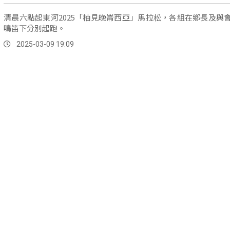
清晨六點起東河2025「柚見晚崙西亞」馬拉松，各組在鄉長及與
鳴笛下分別起跑。
2025-03-09 19:09