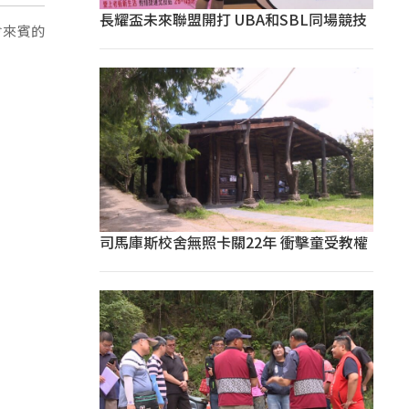
長耀盃未來聯盟開打 UBA和SBL同場競技
會來賓的
司馬庫斯校舍無照卡關22年 衝擊童受教權