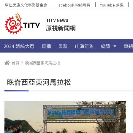
原住民族文化事業基金會
Facebook 粉絲專頁
YouTube 頻道
TITV NEWS
原視新聞網
2024 總統大選
直播
最新
山海氣象
總覽
專題
首頁
晚崙西亞東河馬拉松
晚崙西亞東河馬拉松