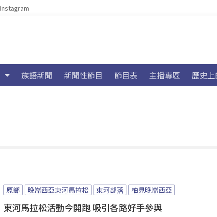
Instagram
族語新聞
新聞性節目
節目表
主播專區
歷史上
原鄉
晚崙西亞東河馬拉松
東河部落
柚見晚崙西亞
東河馬拉松活動今開跑 吸引各路好手參與