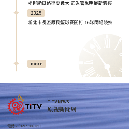
楊柳颱風路徑變數大 氣象署說明最新路徑
2025
新北市長盃原民籃球賽開打 16隊同場競技
more
TITV NEWS
原視新聞網
電話：(02)2788-1600