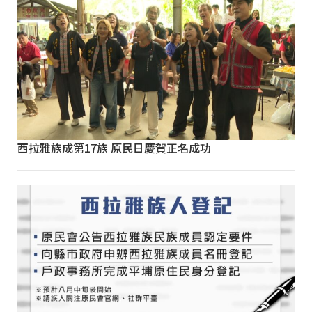
西拉雅族成第17族 原民日慶賀正名成功