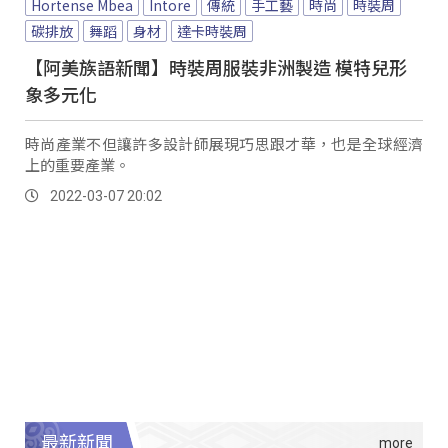
Hortense Mbea
Intore
傳統
手工藝
時尚
時裝周
碳排放
舞蹈
身材
達卡時裝周
【阿美族語新聞】時裝周服裝非洲製造 模特兒形
象多元化
時尚產業不但讓許多設計師展現巧思跟才華，也是全球經濟
上的重要產業。
2022-03-07 20:02
最新新聞