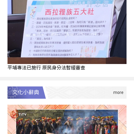
平埔專法已施行 原民身分法暫緩審查
文化小辭典