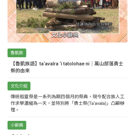
魯凱族
【魯凱族語】ta‘avalra ‘i tatolohae ni｜萬山部落勇士
祭的由來
文化介紹
傳統祖靈祭是一系列為期四個月的祭典，現今配合族人工
作求學濃縮為一天，並特別將「勇士祭(Ta‘avala)」凸顯辦
理。
小辭典