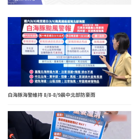
白海豚海警維持 8/8-8/9晨中北部防豪雨