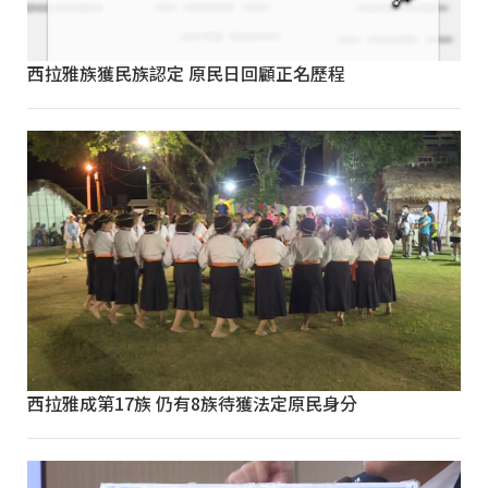
西拉雅族獲民族認定 原民日回顧正名歷程
西拉雅成第17族 仍有8族待獲法定原民身分