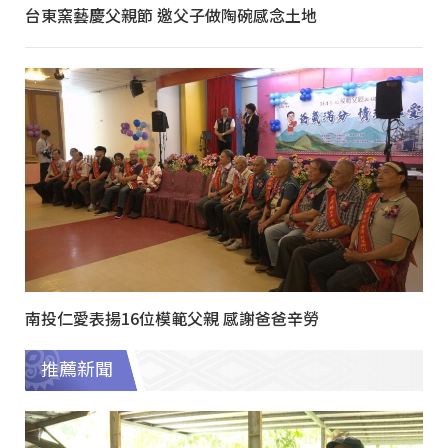
台東窯藝慶父親節 邀父子做陶碗感念土地
南投仁愛表揚16位模範父親 感謝爸爸辛勞
推薦新聞