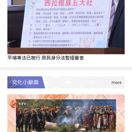
平埔專法已施行 原民身分法暫緩審查
文化小辭典