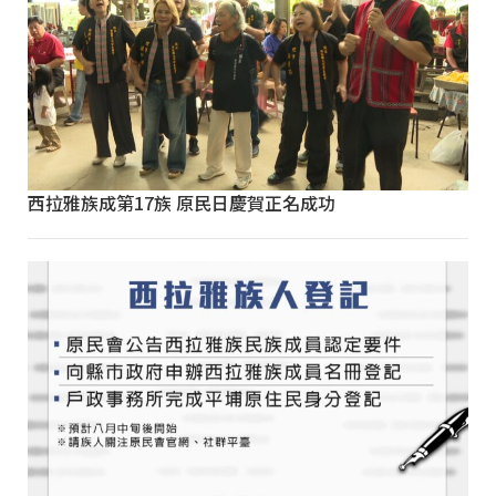
西拉雅族成第17族 原民日慶賀正名成功