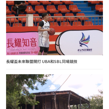
長耀盃未來聯盟開打 UBA和SBL同場競技