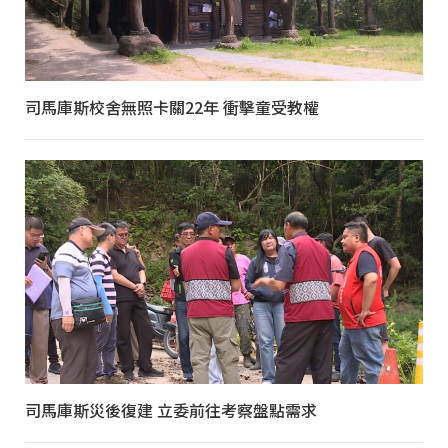
司馬庫斯校舍無照卡關22年 衝擊童受教權
司馬庫斯災後復建 立委前往考察盤點需求