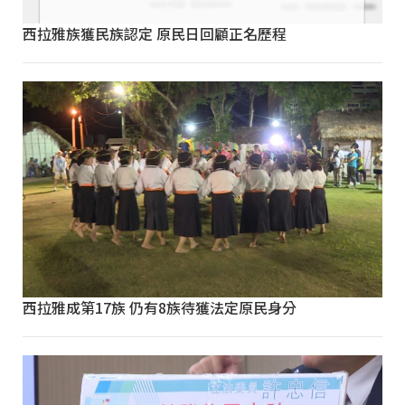
西拉雅族獲民族認定 原民日回顧正名歷程
西拉雅成第17族 仍有8族待獲法定原民身分