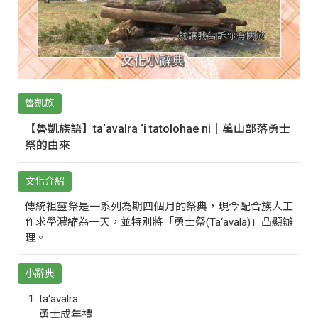
魯凱族
【魯凱族語】ta‘avalra ‘i tatolohae ni｜萬山部落勇士
祭的由來
文化介紹
傳統祖靈祭是一系列為期四個月的祭典，現今配合族人工
作求學濃縮為一天，並特別將「勇士祭(Ta‘avala)」凸顯辦
理。
小辭典
ta‘avalra
勇士成年禮