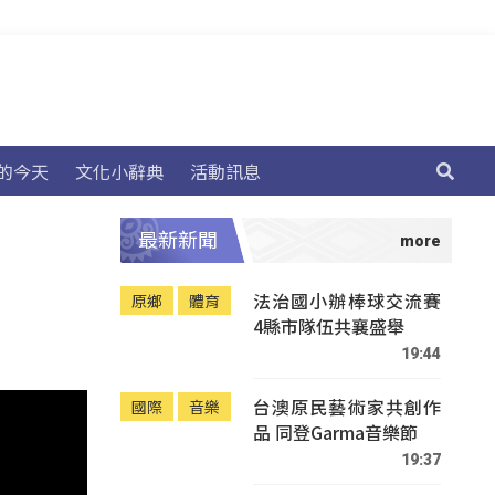
的今天
文化小辭典
活動訊息
最新新聞
法治國小辦棒球交流賽
原鄉
體育
4縣市隊伍共襄盛舉
19:44
台澳原民藝術家共創作
國際
音樂
品 同登Garma音樂節
19:37