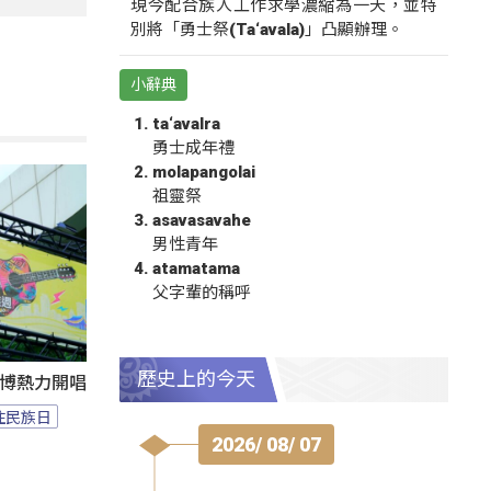
現今配合族人工作求學濃縮為一天，並特
別將「勇士祭(Ta‘avala)」凸顯辦理。
小辭典
ta‘avalra
勇士成年禮
molapangolai
祖靈祭
asavasavahe
男性青年
atamatama
父字輩的稱呼
歷史上的今天
1花博熱力開唱
住民族日
2026/ 08/ 07