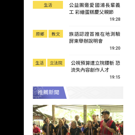
公益團邀愛國浦長輩義
生活
工 彩繪蛋糕慶父親節
19:28
族語認證首推在地測驗
原鄉
教文
屏東舉辦說明會
19:20
公視預算遭立院腰斬 恐
生活
立法院
流失內容創作人才
19:15
推薦新聞