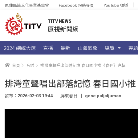
原住民族文化事業基金會
Facebook 粉絲專頁
YouTube 頻道
TITV NEWS
原視新聞網
2024 總統大選
直播
最新
山海氣象
總覽
專題
首頁
音樂
排灣童聲唱出部落記憶 春日國小推《春迴》專輯
排灣童聲唱出部落記憶 春日國小推
發布：2026-02-03 19:44
屏東春日
gese paljaljuman