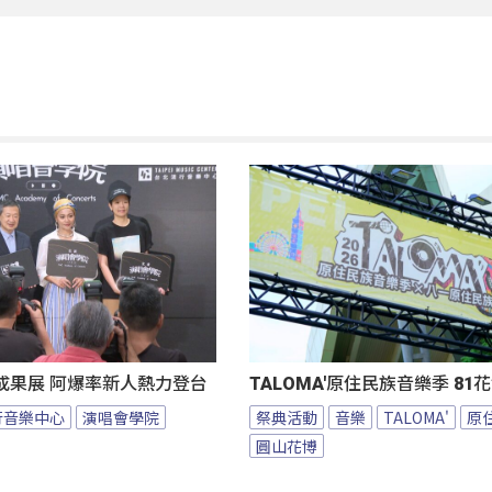
成果展 阿爆率新人熱力登台
TALOMA'原住民族音樂季 8
行音樂中心
演唱會學院
祭典活動
音樂
TALOMA'
原
圓山花博