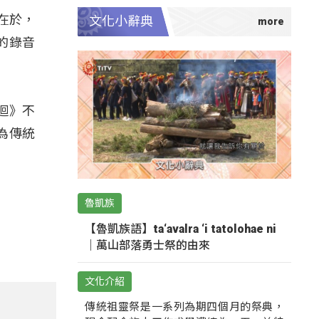
在於，
文化小辭典
的錄音
迴》不
為傳統
魯凱族
【魯凱族語】ta‘avalra ‘i tatolohae ni
｜萬山部落勇士祭的由來
文化介紹
傳統祖靈祭是一系列為期四個月的祭典，