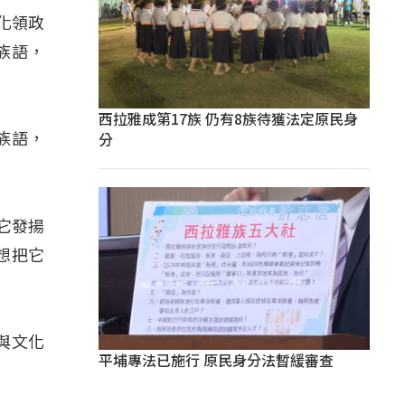
化領政
族語，
西拉雅成第17族 仍有8族待獲法定原民身
分
族語，
它發揚
想把它
」
與文化
平埔專法已施行 原民身分法暫緩審查