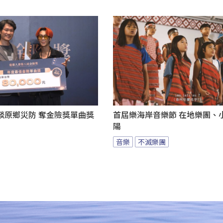
談原鄉災防 奪金險獎單曲獎
首屆樂海岸音樂節 在地樂團、
陽
音樂
不滅樂團