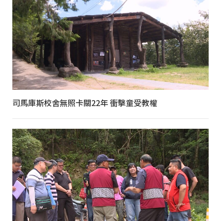
司馬庫斯校舍無照卡關22年 衝擊童受教權