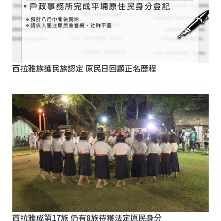
西拉雅族獲民族認定 原民日回顧正名歷程
西拉雅成第17族 仍有8族待獲法定原民身分