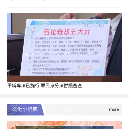
平埔專法已施行 原民身分法暫緩審查
文化小辭典