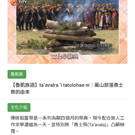
魯凱族
【魯凱族語】ta‘avalra ‘i tatolohae ni｜萬山部落勇士
祭的由來
文化介紹
傳統祖靈祭是一系列為期四個月的祭典，現今配合族人工
作求學濃縮為一天，並特別將「勇士祭(Ta‘avala)」凸顯辦
理。