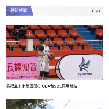
最新新聞
長耀盃未來聯盟開打 UBA和SBL同場競技