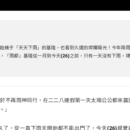
始幾乎「天天下雨」的基隆，也看到久違的燦爛陽光！今年降
，「雨都」基隆從一月到今天(26)之前，只有一天沒有下雨，
都基隆終於不再雨神同行，在二二八連假第一天太陽公公都來露
。」
了，從一直下雨天開始都不能出門了，今天(26)感覺