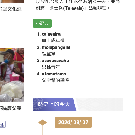
現今配合族人工作求學濃縮為一天，並特
別將「勇士祭(Ta‘avala)」凸顯辦理。
氛串起文化連
小辭典
ta‘avalra
勇士成年禮
molapangolai
祖靈祭
asavasavahe
男性青年
atamatama
父字輩的稱呼
歷史上的今天
蛋糕慶父親
2026/ 08/ 07
落