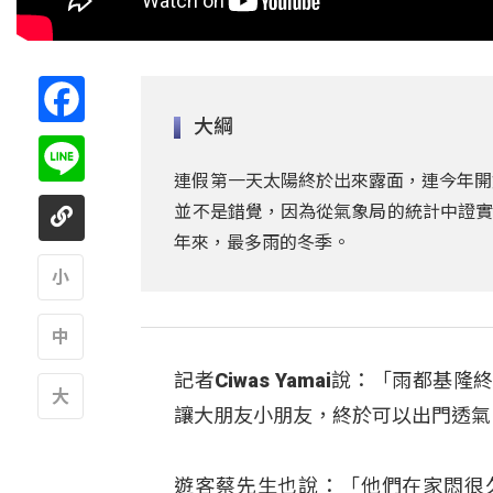
Facebook
大綱
Line
連假第一天太陽終於出來露面，連今年開
並不是錯覺，因為從氣象局的統計中證實
年來，最多雨的冬季。
A
記者Ciwas Yamai說：「雨
A
讓大朋友小朋友，終於可以出門透氣
A
遊客蔡先生也說：「他們在家悶很久