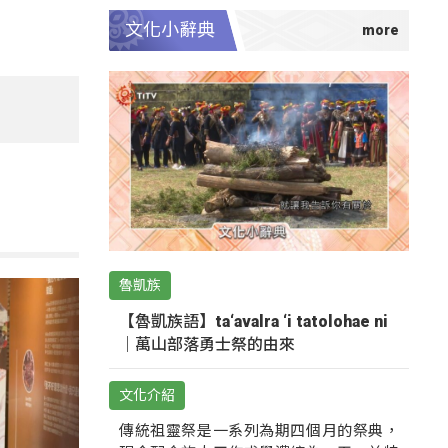
文化小辭典
魯凱族
【魯凱族語】ta‘avalra ‘i tatolohae ni
｜萬山部落勇士祭的由來
文化介紹
傳統祖靈祭是一系列為期四個月的祭典，