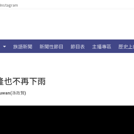
Instagram
族語新聞
新聞性節目
節目表
主播專區
歷史上
基隆也不再下雨
uluwan(孫政賢)