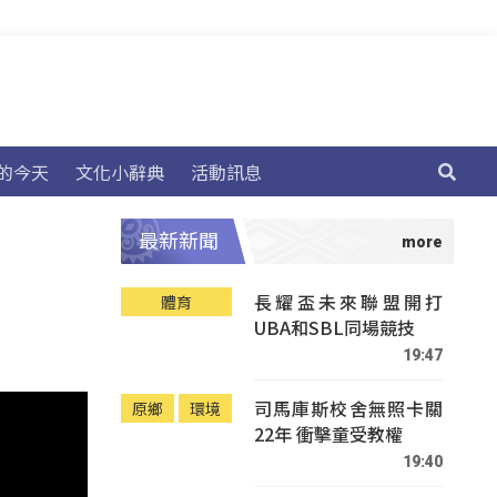
的今天
文化小辭典
活動訊息
最新新聞
長耀盃未來聯盟開打
體育
UBA和SBL同場競技
19:47
司馬庫斯校舍無照卡關
原鄉
環境
22年 衝擊童受教權
19:40