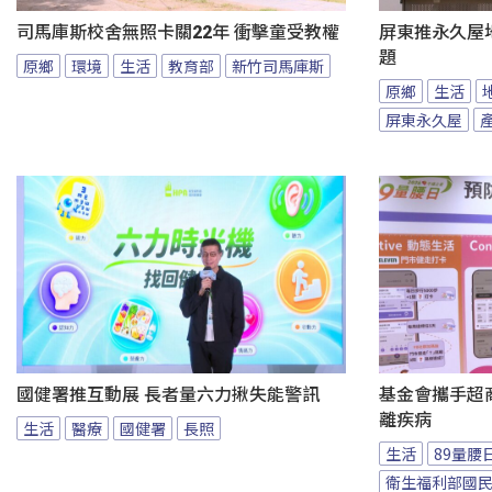
司馬庫斯校舍無照卡關22年 衝擊童受教權
屏東推永久屋
題
原鄉
環境
生活
教育部
新竹司馬庫斯
原鄉
生活
屏東永久屋
國健署推互動展 長者量六力揪失能警訊
基金會攜手超商
離疾病
生活
醫療
國健署
長照
生活
89量腰
衛生福利部國