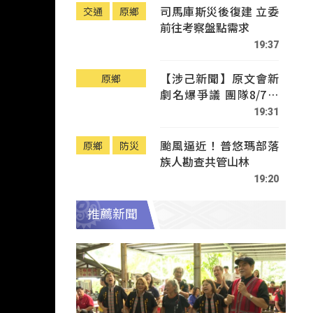
司馬庫斯災後復建 立委
交通
原鄉
前往考察盤點需求
19:37
【涉己新聞】原文會新
原鄉
劇名爆爭議 團隊8/7赴
Tafalong致歉
19:31
颱風逼近！普悠瑪部落
原鄉
防災
族人勘查共管山林
19:20
推薦新聞