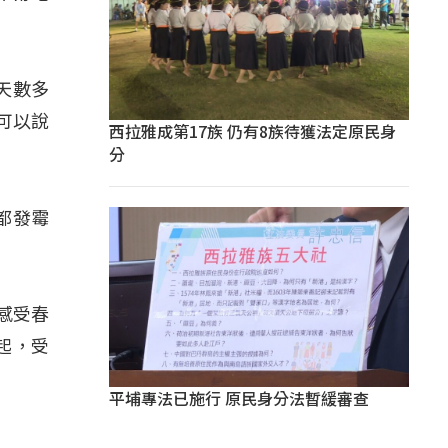
天數多
可以說
西拉雅成第17族 仍有8族待獲法定原民身
分
都發霉
感受春
起，受
平埔專法已施行 原民身分法暫緩審查