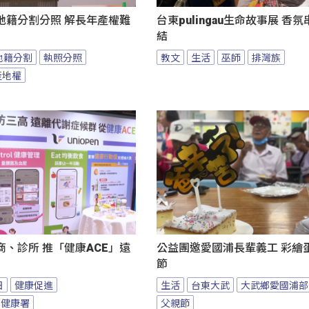
地籍分割分照 解長年產權難
台東pulingau生命故事展 香
結
地籍分割
執照分照
教文
生活
巫師
排灣族
產地權
、診所 推「健康ACE」遠
公益團邀愛國浦長輩義工 彩繪
節
日
健康促進
生活
台東大武
大武鄉愛國浦部
民健康署
父親節