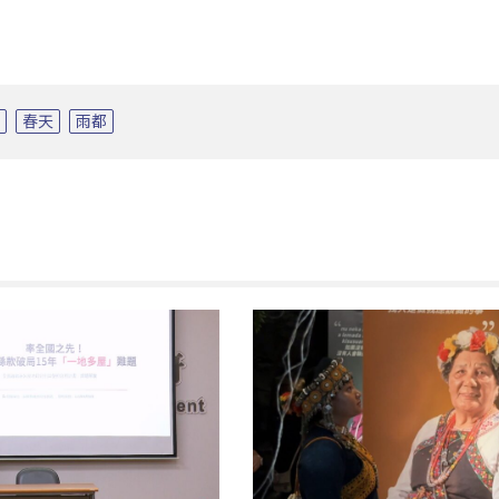
陽
春天
雨都