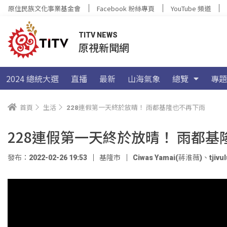
原住民族文化事業基金會
Facebook 粉絲專頁
YouTube 頻道
TITV NEWS
原視新聞網
2024 總統大選
直播
最新
山海氣象
總覽
專題
首頁
生活
228連假第一天終於放晴！ 雨都基隆也不再下雨
228連假第一天終於放晴！ 雨都
發布：2022-02-26 19:53
基隆市
Ciwas Yamai(蔣淮薇)
、
tjiv