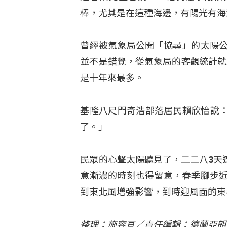
棒，尤其是在這種海邊，有陽光有海
曾經被氣象局公開「協尋」的太陽公
並不是錯覺，從氣象局的客觀統計就
是十年來最多。
基隆八尺門奇浩部落居民賴欣怡說
了。」
民眾的心聲太陽聽見了，二二八3天
意漸濃的時刻也得留意，春季腳步近
到東北風增強影響，到時迎風面的東
整理：施容亘／責任編輯：德蘭亞朗