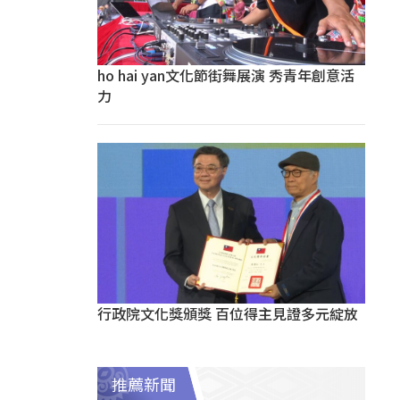
ho hai yan文化節街舞展演 秀青年創意活
力
行政院文化獎頒獎 百位得主見證多元綻放
推薦新聞