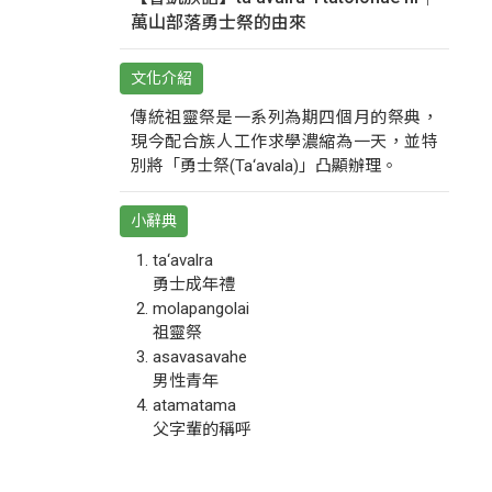
萬山部落勇士祭的由來
文化介紹
傳統祖靈祭是一系列為期四個月的祭典，
現今配合族人工作求學濃縮為一天，並特
別將「勇士祭(Ta‘avala)」凸顯辦理。
小辭典
ta‘avalra
勇士成年禮
molapangolai
祖靈祭
asavasavahe
男性青年
atamatama
父字輩的稱呼