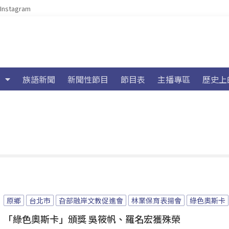
Instagram
族語新聞
新聞性節目
節目表
主播專區
歷史上
原鄉
台北市
旮部融岸文教促進會
林業保育表揚會
綠色奧斯卡
「綠色奧斯卡」頒獎 吳筱帆、羅名宏獲殊榮