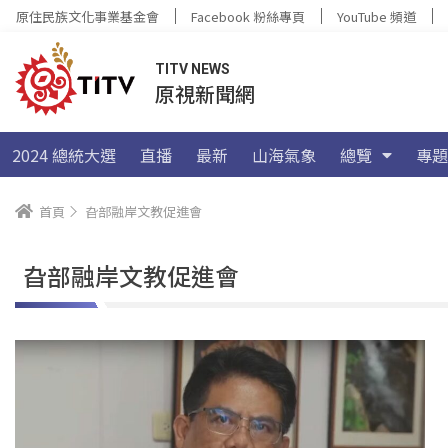
原住民族文化事業基金會
Facebook 粉絲專頁
YouTube 頻道
TITV NEWS
原視新聞網
2024 總統大選
直播
最新
山海氣象
總覽
專題
首頁
旮部融岸文教促進會
旮部融岸文教促進會