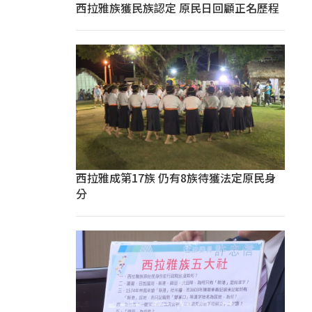
西拉雅族獲民族認定 原民日回顧正名歷程
西拉雅成第17族 仍有8族待獲法定原民身
分