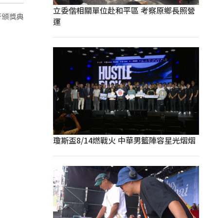
立委偕相關單位赴和平區 考察原鄉長照營
行頒獎典
運
瓊斯盃8/14燃戰火 中華男籃陣容星光熠熠