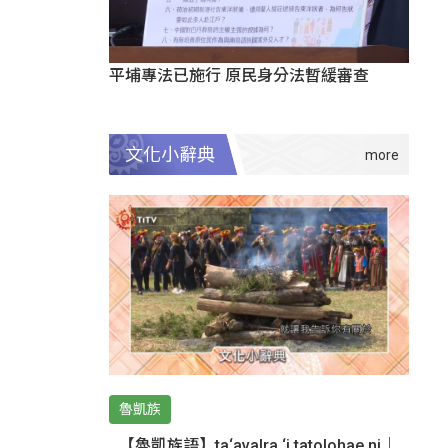
平埔專法已施行 原民身分法暫緩審查
文化小辭典
魯凱族
【魯凱族語】ta‘avalra ‘i tatolohae ni｜