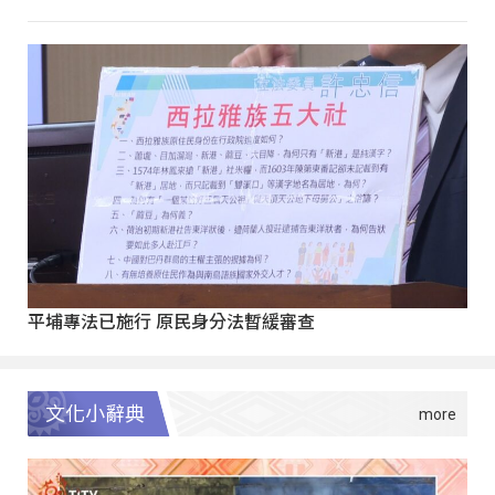
平埔專法已施行 原民身分法暫緩審查
文化小辭典