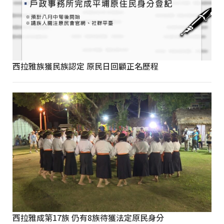
西拉雅族獲民族認定 原民日回顧正名歷程
西拉雅成第17族 仍有8族待獲法定原民身分