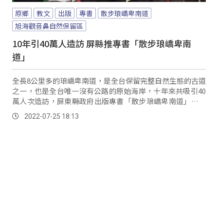
原鄉
教文
出版
專書
散步琅嶠卑南道
旭海觀音鼻自然保留區
10年引40萬人造訪 屏縣推專書「散步琅嶠卑南
道」
全長8公里多的琅嶠卑南道，是全台保留完整自然生態的古道
之一，也是全台唯一沒有公路的原始海岸，十年來共吸引40
萬人次造訪，屏東縣政府出版專書「散步琅嶠卑南道」，記
錄這條歷史古道的人文自然風貌。
2022-07-25 18:13