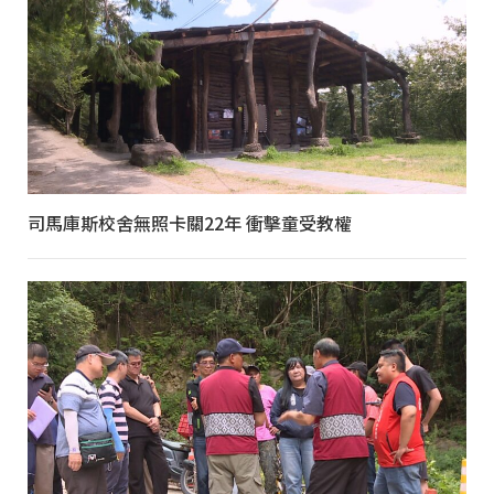
司馬庫斯校舍無照卡關22年 衝擊童受教權