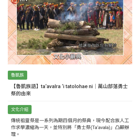
魯凱族
【魯凱族語】ta‘avalra ‘i tatolohae ni｜萬山部落勇士
祭的由來
文化介紹
傳統祖靈祭是一系列為期四個月的祭典，現今配合族人工
作求學濃縮為一天，並特別將「勇士祭(Ta‘avala)」凸顯辦
理。