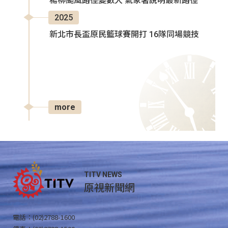
楊柳颱風路徑變數大 氣象署說明最新路徑
2025
新北市長盃原民籃球賽開打 16隊同場競技
more
TITV NEWS
原視新聞網
電話：(02)2788-1600