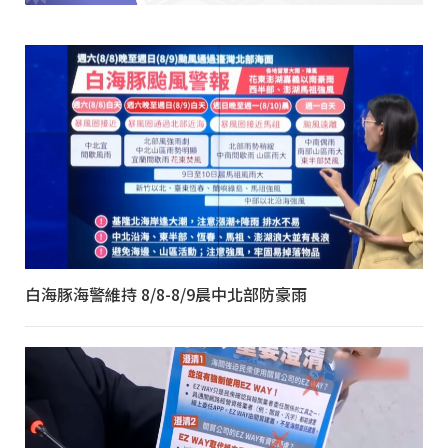
白海豚海警維持 8/8-8/9晨中北部防豪雨