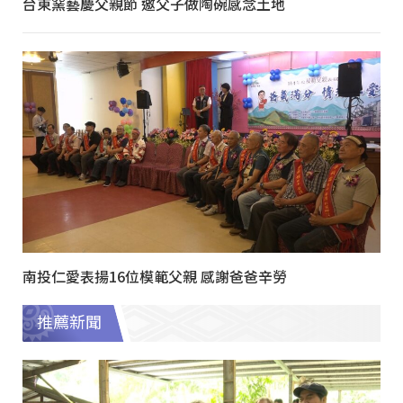
台東窯藝慶父親節 邀父子做陶碗感念土地
南投仁愛表揚16位模範父親 感謝爸爸辛勞
推薦新聞