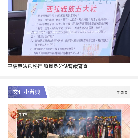
平埔專法已施行 原民身分法暫緩審查
文化小辭典