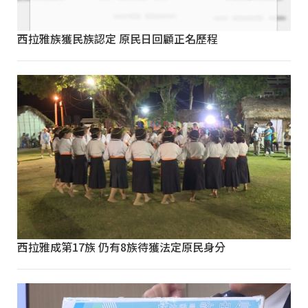
西拉雅族獲民族認定 原民日回顧正名歷程
西拉雅成第17族 仍有8族待獲法定原民身分