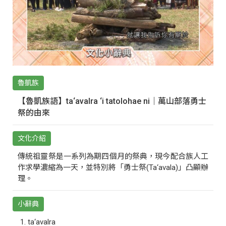
魯凱族
【魯凱族語】ta‘avalra ‘i tatolohae ni｜萬山部落勇士
祭的由來
文化介紹
傳統祖靈祭是一系列為期四個月的祭典，現今配合族人工
作求學濃縮為一天，並特別將「勇士祭(Ta‘avala)」凸顯辦
理。
小辭典
ta‘avalra