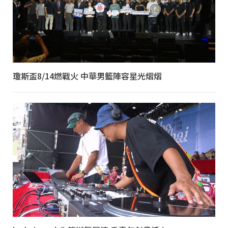
瓊斯盃8/14燃戰火 中華男籃陣容星光熠熠