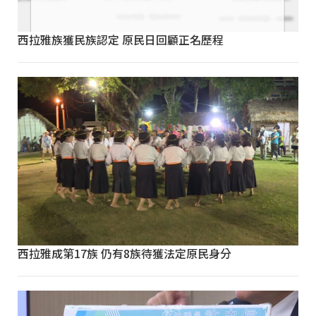
西拉雅族獲民族認定 原民日回顧正名歷程
西拉雅成第17族 仍有8族待獲法定原民身分