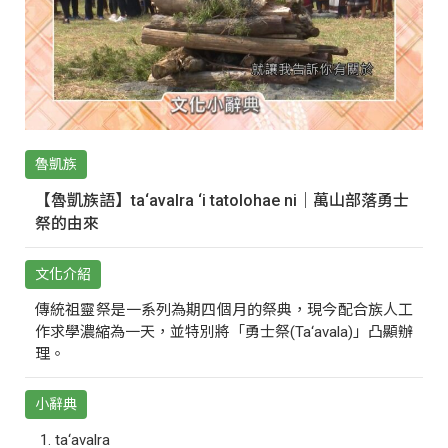
魯凱族
【魯凱族語】ta‘avalra ‘i tatolohae ni｜萬山部落勇士
祭的由來
文化介紹
傳統祖靈祭是一系列為期四個月的祭典，現今配合族人工
作求學濃縮為一天，並特別將「勇士祭(Ta‘avala)」凸顯辦
理。
小辭典
ta‘avalra