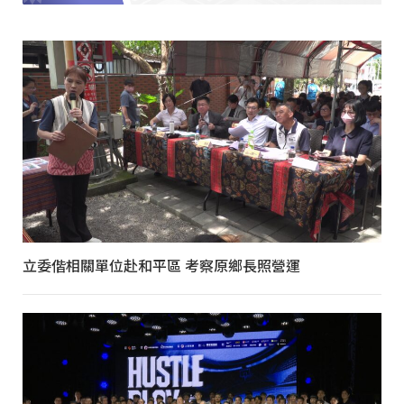
立委偕相關單位赴和平區 考察原鄉長照營運