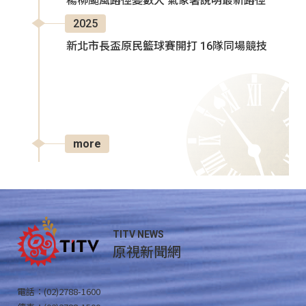
楊柳颱風路徑變數大 氣象署說明最新路徑
2025
新北市長盃原民籃球賽開打 16隊同場競技
more
TITV NEWS
原視新聞網
電話：(02)2788-1600