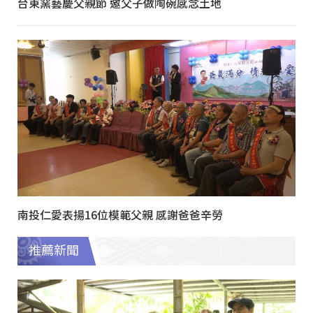
台東窯藝慶父親節 邀父子做陶碗感念土地
南投仁愛表揚16位模範父親 感謝爸爸辛勞
推薦新聞