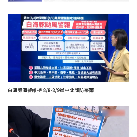
白海豚海警維持 8/8-8/9晨中北部防豪雨