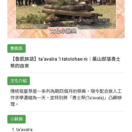
魯凱族
【魯凱族語】ta‘avalra ‘i tatolohae ni｜萬山部落勇士
祭的由來
文化介紹
傳統祖靈祭是一系列為期四個月的祭典，現今配合族人工
作求學濃縮為一天，並特別將「勇士祭(Ta‘avala)」凸顯辦
理。
小辭典
ta‘avalra