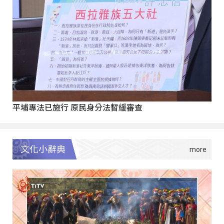
平埔專法已施行 原民身分法暫緩審查
文化小辭典