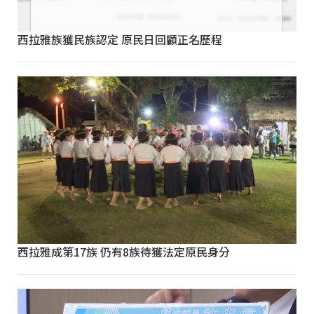
西拉雅族獲民族認定 原民日回顧正名歷程
西拉雅成第17族 仍有8族待獲法定原民身分