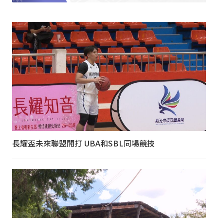
長耀盃未來聯盟開打 UBA和SBL同場競技