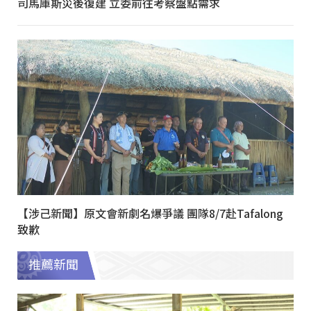
司馬庫斯災後復建 立委前往考察盤點需求
【涉己新聞】原文會新劇名爆爭議 團隊8/7赴Tafalong
致歉
推薦新聞