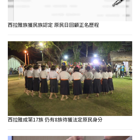
西拉雅族獲民族認定 原民日回顧正名歷程
西拉雅成第17族 仍有8族待獲法定原民身分