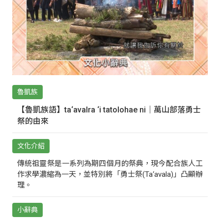
魯凱族
【魯凱族語】ta‘avalra ‘i tatolohae ni｜萬山部落勇士
祭的由來
文化介紹
傳統祖靈祭是一系列為期四個月的祭典，現今配合族人工
作求學濃縮為一天，並特別將「勇士祭(Ta‘avala)」凸顯辦
理。
小辭典