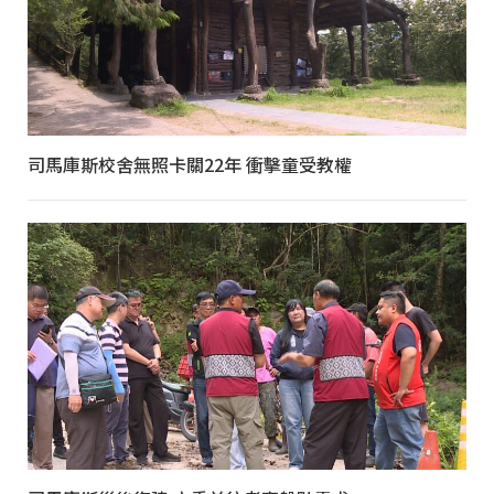
司馬庫斯校舍無照卡關22年 衝擊童受教權