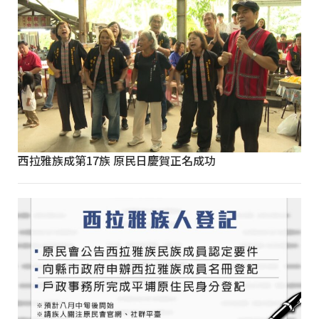
西拉雅族成第17族 原民日慶賀正名成功