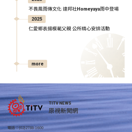
不畏風雨傳文化 達邦社Homeyaya雨中登場
2025
仁愛鄉表揚模範父親 公所精心安排活動
more
TITV NEWS
原視新聞網
電話：(02)2788-1600