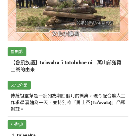
魯凱族
【魯凱族語】ta‘avalra ‘i tatolohae ni｜萬山部落勇
士祭的由來
文化介紹
傳統祖靈祭是一系列為期四個月的祭典，現今配合族人工
作求學濃縮為一天，並特別將「勇士祭(Ta‘avala)」凸顯
辦理。
小辭典
ta‘avalra