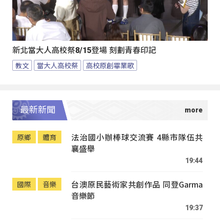
新北當大人高校祭8/15登場 刻劃青春印記
教文
當大人高校祭
高校原創畢業歌
最新新聞
法治國小辦棒球交流賽 4縣市隊伍共
原鄉
體育
襄盛舉
19:44
台澳原民藝術家共創作品 同登Garma
國際
音樂
音樂節
19:37