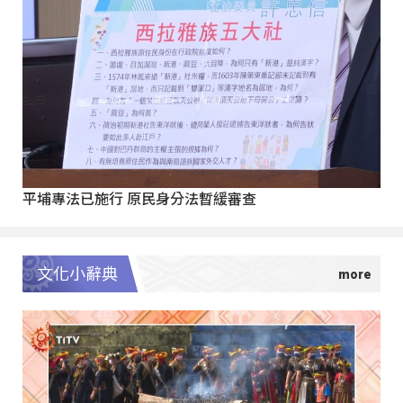
平埔專法已施行 原民身分法暫緩審查
文化小辭典