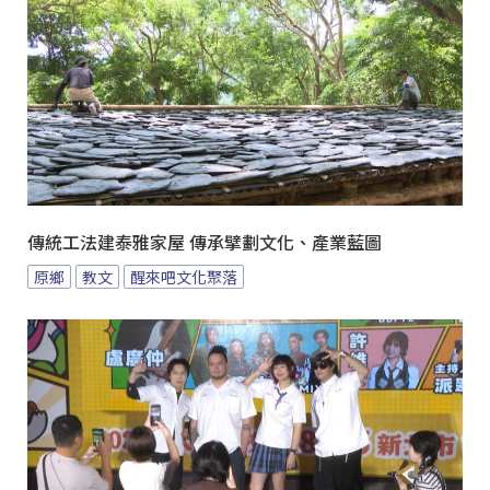
傳統工法建泰雅家屋 傳承擘劃文化、產業藍圖
原鄉
教文
醒來吧文化聚落