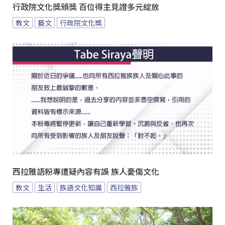
行政院文化獎頒獎 百位得主見證多元綻放
教文
藝文
行政院文化獎
西拉雅語粉專遭疑內容有誤 族人憂傷文化
教文
生活
族語文化知識
西拉雅族