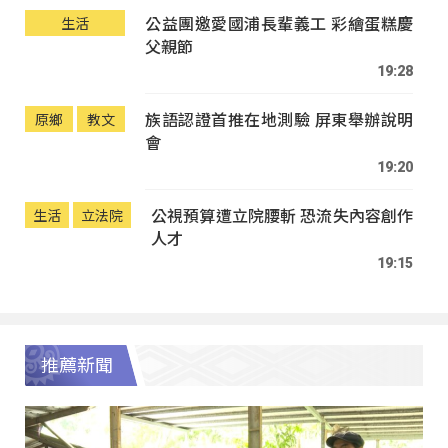
公益團邀愛國浦長輩義工 彩繪蛋糕慶
生活
父親節
19:28
族語認證首推在地測驗 屏東舉辦說明
原鄉
教文
會
19:20
公視預算遭立院腰斬 恐流失內容創作
生活
立法院
人才
19:15
推薦新聞