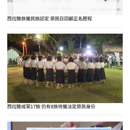
西拉雅族獲民族認定 原民日回顧正名歷程
西拉雅成第17族 仍有8族待獲法定原民身分