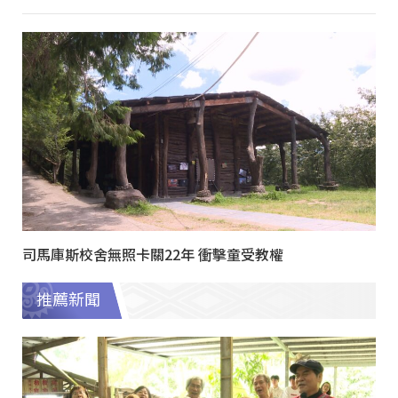
司馬庫斯校舍無照卡關22年 衝擊童受教權
推薦新聞