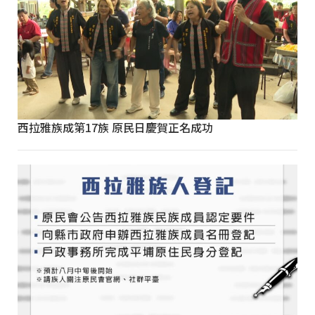
西拉雅族成第17族 原民日慶賀正名成功