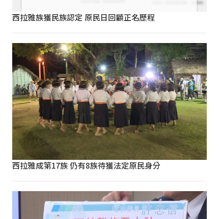
西拉雅族獲民族認定 原民日回顧正名歷程
西拉雅成第17族 仍有8族待獲法定原民身分