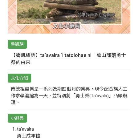
魯凱族
【魯凱族語】ta‘avalra ‘i tatolohae ni｜萬山部落勇士
祭的由來
文化介紹
傳統祖靈祭是一系列為期四個月的祭典，現今配合族人工
作求學濃縮為一天，並特別將「勇士祭(Ta‘avala)」凸顯辦
理。
小辭典
ta‘avalra
勇士成年禮