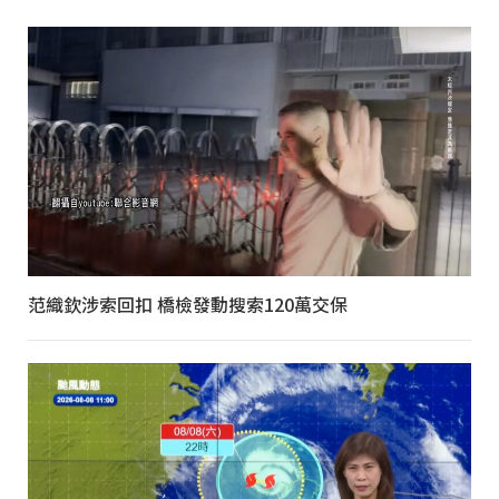
范織欽涉索回扣 橋檢發動搜索120萬交保