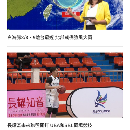
白海豚8/8、9離台最近 北部戒備強風大雨
長耀盃未來聯盟開打 UBA和SBL同場競技