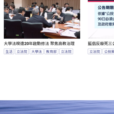
大學法暌違20年啟動修法 聚焦高教治理
藍倡反廢死三
生活
立法院
大學法
教育部
立法院
立法院
公投