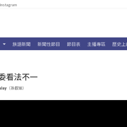
Instagram
族語新聞
新聞性節目
節目表
主播專區
歷史上
委看法不一
alay（孫叡瑜）