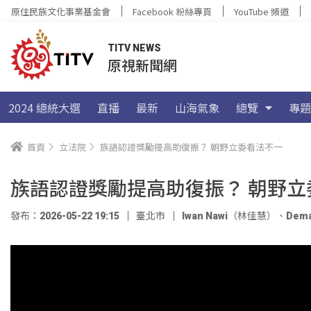
原住民族文化事業基金會
Facebook 粉絲專頁
YouTube 頻道
TITV NEWS
原視新聞網
2024 總統大選
直播
最新
山海氣象
總覽
專題
首頁
立法院
族語認證獎勵提高助復振？ 朝野立委看法不一
族語認證獎勵提高助復振？ 朝野立
發布：2026-05-22 19:15
臺北市
Iwan Nawi（林佳慧）
、
Dem