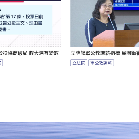
公投協商破局 趕大選有變數
立院談軍公教調薪指標 民團籲
案
立法院
軍公教調薪