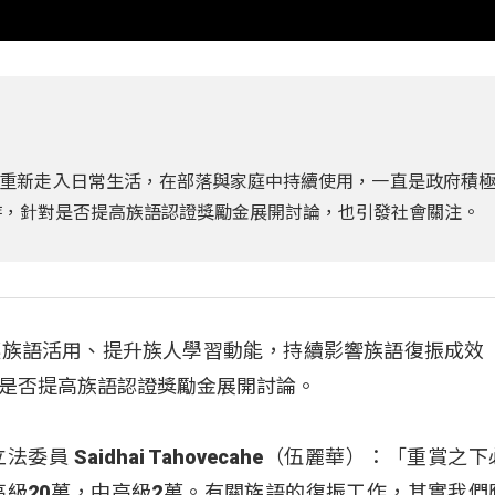
重新走入日常生活，在部落與家庭中持續使用，一直是政府積
時，針對是否提高族語認證獎勵金展開討論，也引發社會關注。
族語活用、提升族人學習動能，持續影響族語復振成效 
是否提高族語認證獎勵金展開討論。
委員 Saidhai Tahovecahe（伍麗華）：「重賞之
高級20萬，中高級2萬。有關族語的復振工作，其實我們