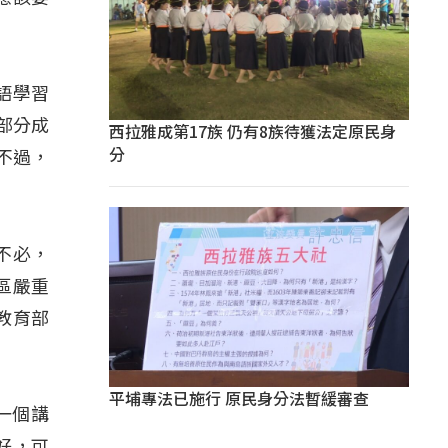
語學習
部分成
西拉雅成第17族 仍有8族待獲法定原民身
分
不過，
不必，
區嚴重
教育部
平埔專法已施行 原民身分法暫緩審查
我一個講
好，可