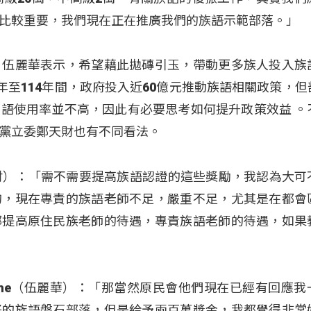
比較重要，我們現在正在推廣我們的族語示範部落。」
？伍麗華表示，希望藉此拋磚引玉，帶動更多族人投入族
年至114年間，政府投入近60億元推動族語相關政策，但
語使用率並不高，因此有必要思考如何提升政策效益 。
黨立委鄭天財也有不同看法。
（鄭天財）：「需不需要提高族語認證的這些獎勵，我認為大可
的，現在專責的族語老師不足，嚴重不足，尤其是在都會
部提高原住民族老師的待遇，專責族語老師的待遇，如果
ovecahe（伍麗華）：「那當然原民會他們現在已經有回應
好的族語磐石部落，但是給予兩百萬獎金，我都覺得非常