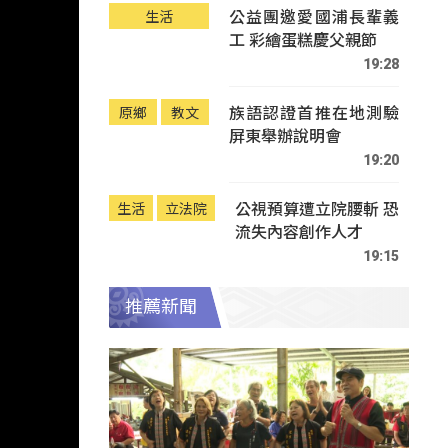
公益團邀愛國浦長輩義
生活
工 彩繪蛋糕慶父親節
19:28
族語認證首推在地測驗
原鄉
教文
屏東舉辦說明會
19:20
公視預算遭立院腰斬 恐
生活
立法院
流失內容創作人才
19:15
推薦新聞