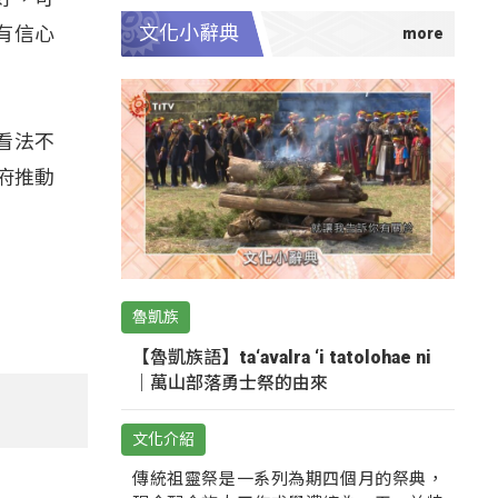
文化小辭典
有信心
看法不
府推動
魯凱族
【魯凱族語】ta‘avalra ‘i tatolohae ni
｜萬山部落勇士祭的由來
文化介紹
傳統祖靈祭是一系列為期四個月的祭典，