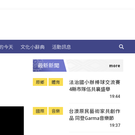
的今天
文化小辭典
活動訊息
最新新聞
法治國小辦棒球交流賽
原鄉
體育
4縣市隊伍共襄盛舉
19:44
台澳原民藝術家共創作
國際
音樂
品 同登Garma音樂節
19:37