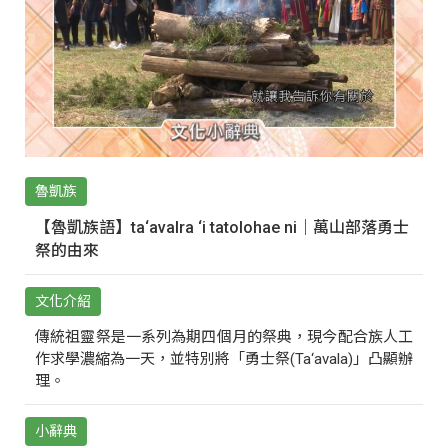
魯凱族
【魯凱族語】ta‘avalra ‘i tatolohae ni｜萬山部落勇士
祭的由來
文化介紹
傳統祖靈祭是一系列為期四個月的祭典，現今配合族人工
作求學濃縮為一天，並特別將「勇士祭(Ta‘avala)」凸顯辦
理。
小辭典