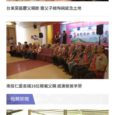
台東窯藝慶父親節 邀父子做陶碗感念土地
南投仁愛表揚16位模範父親 感謝爸爸辛勞
推薦新聞