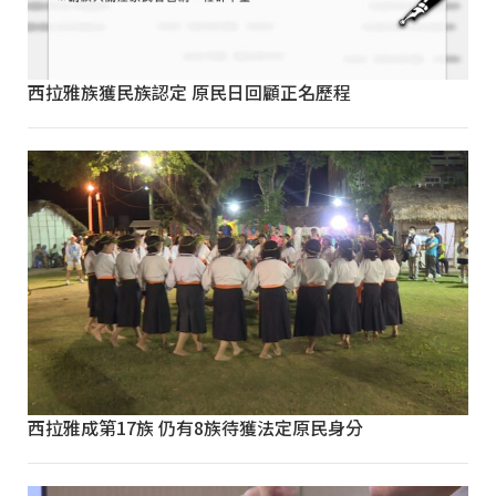
西拉雅族獲民族認定 原民日回顧正名歷程
西拉雅成第17族 仍有8族待獲法定原民身分