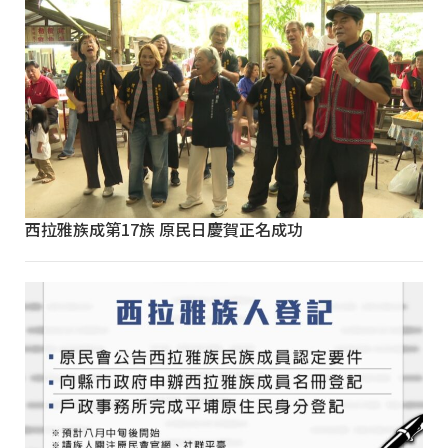
西拉雅族成第17族 原民日慶賀正名成功