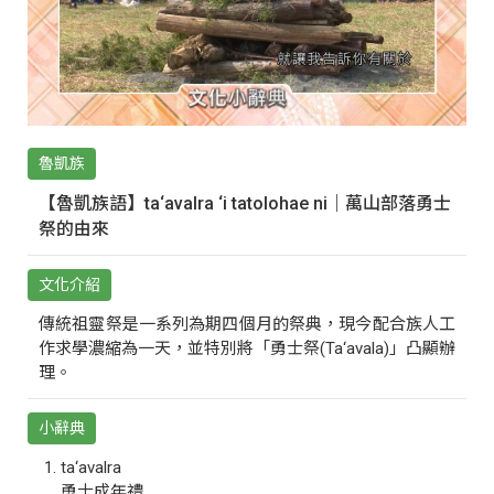
魯凱族
【魯凱族語】ta‘avalra ‘i tatolohae ni｜萬山部落勇士
祭的由來
文化介紹
傳統祖靈祭是一系列為期四個月的祭典，現今配合族人工
作求學濃縮為一天，並特別將「勇士祭(Ta‘avala)」凸顯辦
理。
小辭典
ta‘avalra
勇士成年禮