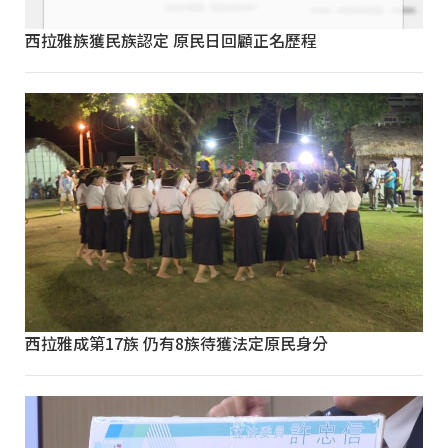
西拉雅族獲民族認定 原民日回顧正名歷程
西拉雅成第17族 仍有8族待獲法定原民身分