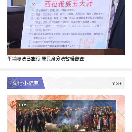
平埔專法已施行 原民身分法暫緩審查
文化小辭典