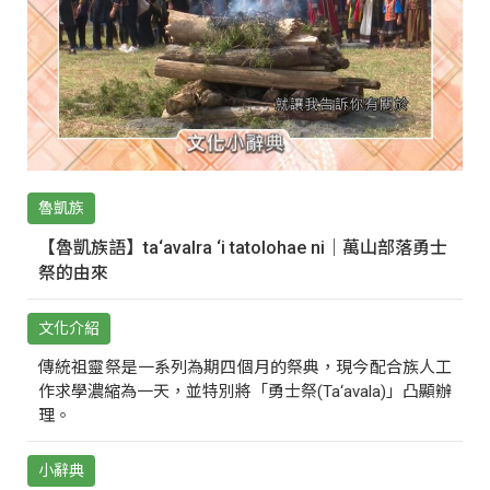
魯凱族
【魯凱族語】ta‘avalra ‘i tatolohae ni｜萬山部落勇士
祭的由來
文化介紹
傳統祖靈祭是一系列為期四個月的祭典，現今配合族人工
作求學濃縮為一天，並特別將「勇士祭(Ta‘avala)」凸顯辦
理。
小辭典