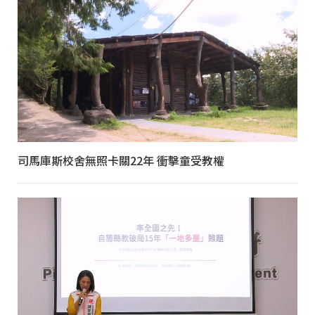
司馬庫斯校舍無照卡關22年 衝擊童受教權