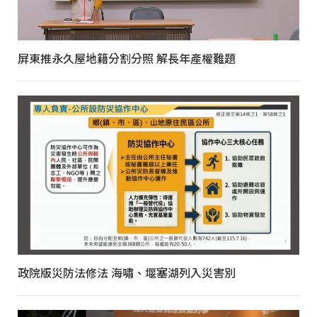
屏東推永久屋地籍分割分照 解長年產權難題
政院版災防法修法 海嘯、堰塞湖列入災害別