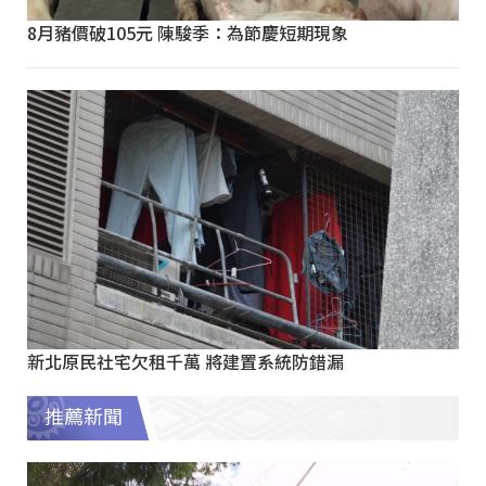
8月豬價破105元 陳駿季：為節慶短期現象
新北原民社宅欠租千萬 將建置系統防錯漏
推薦新聞