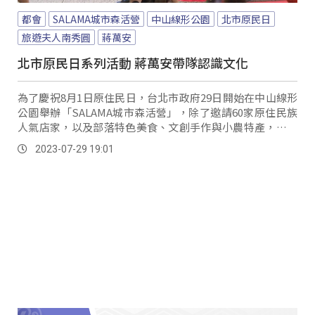
都會
SALAMA城市森活營
中山線形公園
北市原民日
旅遊夫人南秀圓
蔣萬安
北市原民日系列活動 蔣萬安帶隊認識文化
為了慶祝8月1日原住民日，台北市政府29日開始在中山線形
公園舉辦「SALAMA城市森活營」，除了邀請60家原住民族
人氣店家，以及部落特色美食、文創手作與小農特產，現場
來安排族服體驗、親子DIY互動遊戲等多元化體驗活動，市
2023-07-29 19:01
長也希望邀請民眾一同前來，感受原住民族獨特且智慧的生
態哲學。