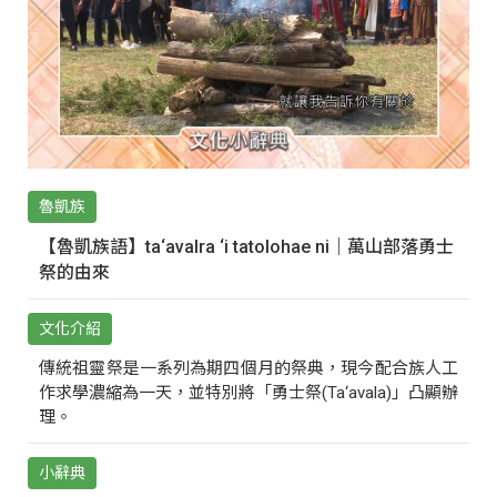
魯凱族
【魯凱族語】ta‘avalra ‘i tatolohae ni｜萬山部落勇士
祭的由來
文化介紹
傳統祖靈祭是一系列為期四個月的祭典，現今配合族人工
作求學濃縮為一天，並特別將「勇士祭(Ta‘avala)」凸顯辦
理。
小辭典