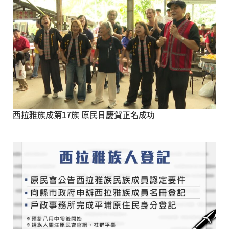
西拉雅族成第17族 原民日慶賀正名成功