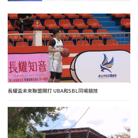
長耀盃未來聯盟開打 UBA和SBL同場競技