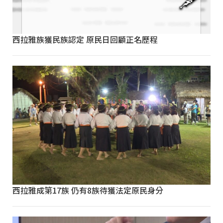
西拉雅族獲民族認定 原民日回顧正名歷程
西拉雅成第17族 仍有8族待獲法定原民身分