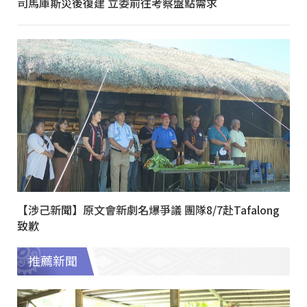
司馬庫斯災後復建 立委前往考察盤點需求
【涉己新聞】原文會新劇名爆爭議 團隊8/7赴Tafalong
致歉
推薦新聞