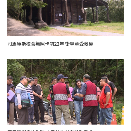
司馬庫斯校舍無照卡關22年 衝擊童受教權