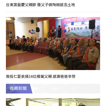
台東窯藝慶父親節 邀父子做陶碗感念土地
南投仁愛表揚16位模範父親 感謝爸爸辛勞
推薦新聞