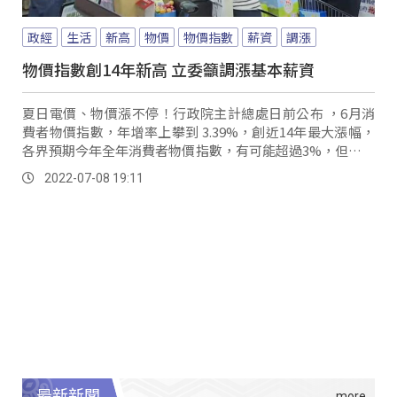
政經
生活
新高
物價
物價指數
薪資
調漲
物價指數創14年新高 立委籲調漲基本薪資
夏日電價、物價漲不停！行政院主計總處日前公布 ，6月消
費者物價指數，年增率上攀到 3.39%，創近14年最大漲幅，
各界預期今年全年消費者物價指數，有可能超過3%，但攤開
近年基本工資來看，從105年的2萬0008元年，到111年的2萬
2022-07-08 19:11
5250元，一直以來都有逐年調高的趨勢，但時代力量指出，
若把物價調漲納入，實質經常性薪資來看，發現民眾實質購
買力卻呈現負成長。
最新新聞