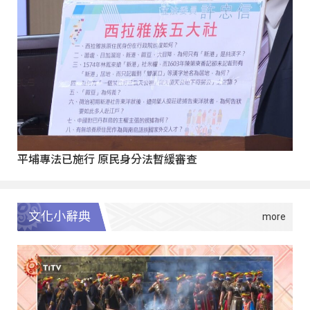
平埔專法已施行 原民身分法暫緩審查
文化小辭典