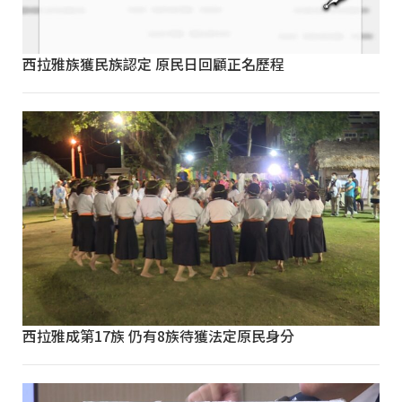
西拉雅族獲民族認定 原民日回顧正名歷程
西拉雅成第17族 仍有8族待獲法定原民身分