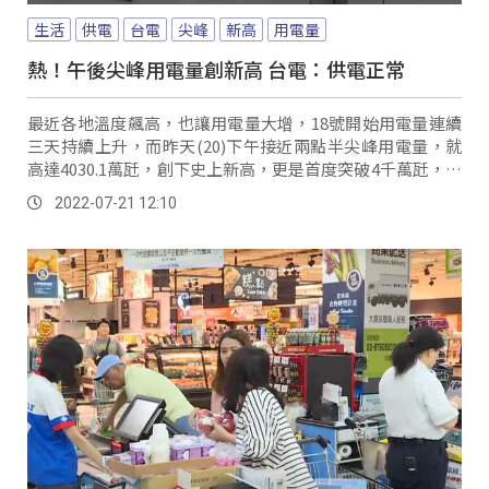
生活
供電
台電
尖峰
新高
用電量
熱！午後尖峰用電量創新高 台電：供電正常
最近各地溫度飆高，也讓用電量大增，18號開始用電量連續
三天持續上升，而昨天(20)下午接近兩點半尖峰用電量，就
高達4030.1萬瓩，創下史上新高，更是首度突破4千萬瓩，不
過台電對此強調供電狀況一切正常...。
2022-07-21 12:10