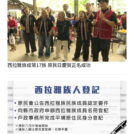
西拉雅族成第17族 原民日慶賀正名成功