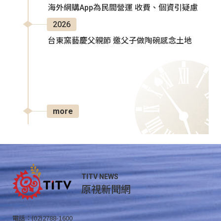
海外網購App為民間營運 收費、個資引疑慮
2026
台東窯藝慶父親節 邀父子做陶碗感念土地
more
TITV NEWS
原視新聞網
電話：(02)2788-1600