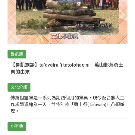
魯凱族
【魯凱族語】ta‘avalra ‘i tatolohae ni｜萬山部落勇士
祭的由來
文化介紹
傳統祖靈祭是一系列為期四個月的祭典，現今配合族人工
作求學濃縮為一天，並特別將「勇士祭(Ta‘avala)」凸顯辦
理。
小辭典