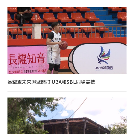
長耀盃未來聯盟開打 UBA和SBL同場競技