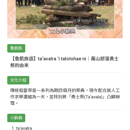
魯凱族
【魯凱族語】ta‘avalra ‘i tatolohae ni｜萬山部落勇士
祭的由來
文化介紹
傳統祖靈祭是一系列為期四個月的祭典，現今配合族人工
作求學濃縮為一天，並特別將「勇士祭(Ta‘avala)」凸顯辦
理。
小辭典
ta‘avalra