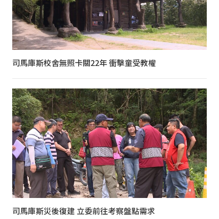
司馬庫斯校舍無照卡關22年 衝擊童受教權
司馬庫斯災後復建 立委前往考察盤點需求