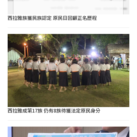
西拉雅族獲民族認定 原民日回顧正名歷程
西拉雅成第17族 仍有8族待獲法定原民身分