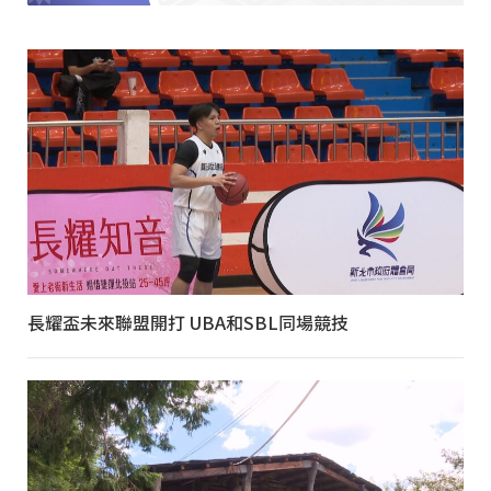
長耀盃未來聯盟開打 UBA和SBL同場競技