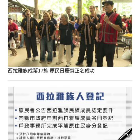
西拉雅族成第17族 原民日慶賀正名成功