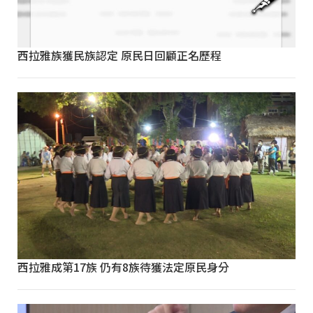
西拉雅族獲民族認定 原民日回顧正名歷程
西拉雅成第17族 仍有8族待獲法定原民身分