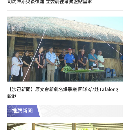
司馬庫斯災後復建 立委前往考察盤點需求
【涉己新聞】原文會新劇名爆爭議 團隊8/7赴Tafalong
致歉
推薦新聞