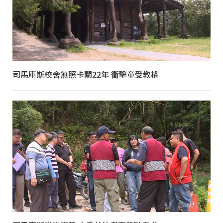
司馬庫斯校舍無照卡關22年 衝擊童受教權