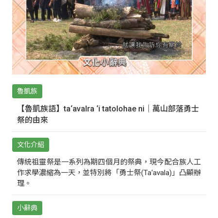
魯凱族
【魯凱族語】ta‘avalra ‘i tatolohae ni｜萬山部落勇士
祭的由來
文化介紹
傳統祖靈祭是一系列為期四個月的祭典，現今配合族人工
作求學濃縮為一天，並特別將「勇士祭(Ta‘avala)」凸顯辦
理。
小辭典