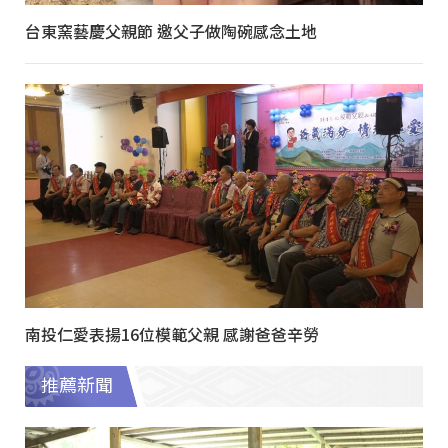
台東窯藝慶父親節 邀父子做陶碗感念土地
南投仁愛表揚16位模範父親 感謝爸爸辛勞
推薦新聞