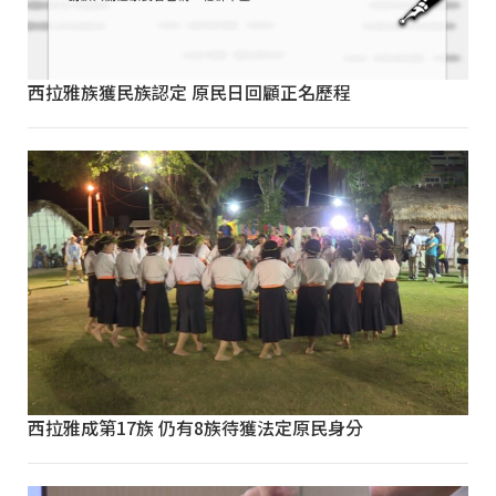
西拉雅族獲民族認定 原民日回顧正名歷程
西拉雅成第17族 仍有8族待獲法定原民身分