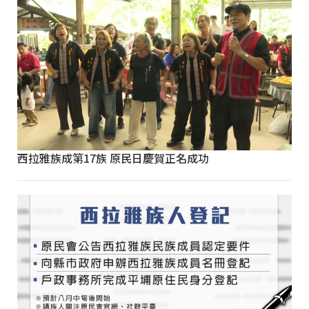
西拉雅族成第17族 原民日慶賀正名成功