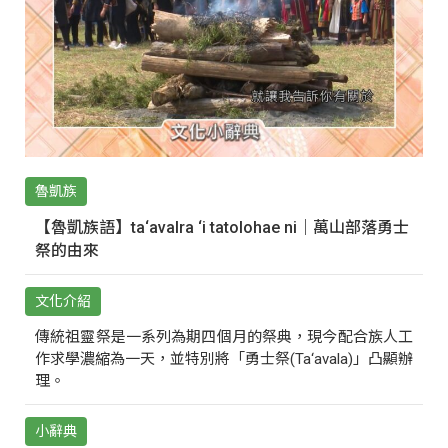
魯凱族
【魯凱族語】ta‘avalra ‘i tatolohae ni｜萬山部落勇士
祭的由來
文化介紹
傳統祖靈祭是一系列為期四個月的祭典，現今配合族人工
作求學濃縮為一天，並特別將「勇士祭(Ta‘avala)」凸顯辦
理。
小辭典