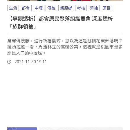
生活
都會
中壢
傳統
新原鄉
考核
領袖
頭目
【專題透析】都會原民聚落組織要角 深度透析
「族群領袖」
身穿傳統服，進行祈福儀式，您以為這是哪個花東部落嗎？
鏡頭拉遠一看，周遭林立的高樓公寓，這裡就是桃園市最多
原民人口的中壢區。
2021-11-30 19:11