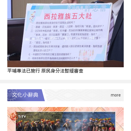
平埔專法已施行 原民身分法暫緩審查
文化小辭典