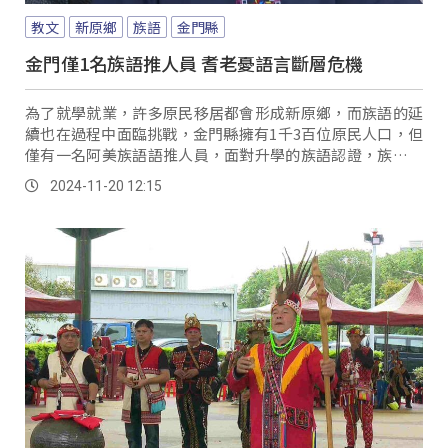
教文
新原鄉
族語
金門縣
金門僅1名族語推人員 耆老憂語言斷層危機
為了就學就業，許多原民移居都會形成新原鄉，而族語的延
續也在過程中面臨挑戰，金門縣擁有1千3百位原民人口，但
僅有一名阿美族語語推人員，面對升學的族語認證，族語師
資的缺乏也造成學生權益受損，就有耆老也自主投入師資培
2024-11-20 12:15
訓。