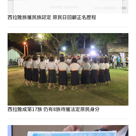
西拉雅族獲民族認定 原民日回顧正名歷程
西拉雅成第17族 仍有8族待獲法定原民身分