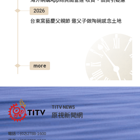
海外網購App為民間營運 收費、個資引疑慮
2026
台東窯藝慶父親節 邀父子做陶碗感念土地
more
TITV NEWS
原視新聞網
電話：(02)2788-1600