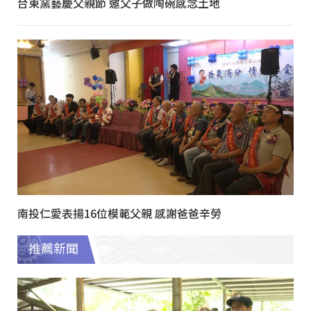
台東窯藝慶父親節 邀父子做陶碗感念土地
南投仁愛表揚16位模範父親 感謝爸爸辛勞
推薦新聞