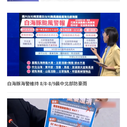
白海豚海警維持 8/8-8/9晨中北部防豪雨