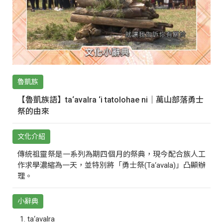
魯凱族
【魯凱族語】ta‘avalra ‘i tatolohae ni｜萬山部落勇士
祭的由來
文化介紹
傳統祖靈祭是一系列為期四個月的祭典，現今配合族人工
作求學濃縮為一天，並特別將「勇士祭(Ta‘avala)」凸顯辦
理。
小辭典
ta‘avalra