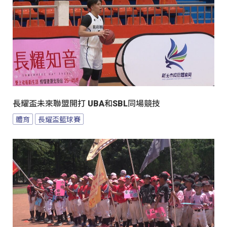
長耀盃未來聯盟開打 UBA和SBL同場競技
體育
長耀盃籃球賽