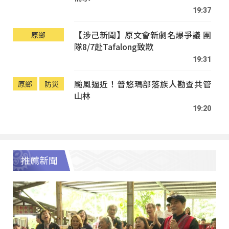
19:37
【涉己新聞】原文會新劇名爆爭議 團
原鄉
隊8/7赴Tafalong致歉
19:31
颱風逼近！普悠瑪部落族人勘查共管
原鄉
防災
山林
19:20
推薦新聞