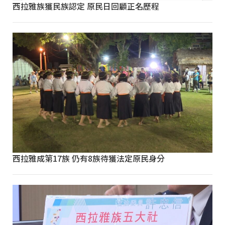
西拉雅族獲民族認定 原民日回顧正名歷程
西拉雅成第17族 仍有8族待獲法定原民身分