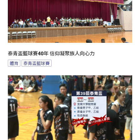
泰青盃籃球賽40年 信仰凝聚族人向心力
體育
泰青盃籃球賽