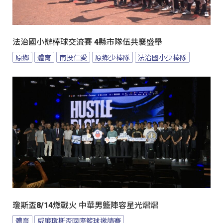
法治國小辦棒球交流賽 4縣市隊伍共襄盛舉
原鄉
體育
南投仁愛
原鄉少棒隊
法治國小少棒隊
瓊斯盃8/14燃戰火 中華男籃陣容星光熠熠
體育
威廉瓊斯盃國際籃球邀請賽