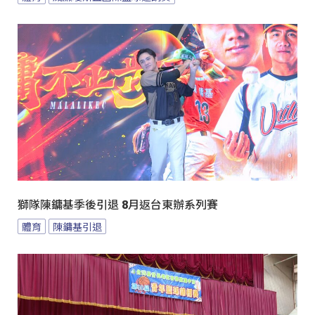
獅隊陳鏞基季後引退 8月返台東辦系列賽
體育
陳鏞基引退