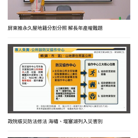
屏東推永久屋地籍分割分照 解長年產權難題
政院版災防法修法 海嘯、堰塞湖列入災害別