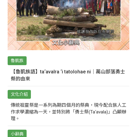
魯凱族
【魯凱族語】ta‘avalra ‘i tatolohae ni｜萬山部落勇士
祭的由來
文化介紹
傳統祖靈祭是一系列為期四個月的祭典，現今配合族人工
作求學濃縮為一天，並特別將「勇士祭(Ta‘avala)」凸顯辦
理。
小辭典