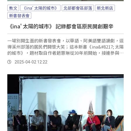
教文
《ina' 太陽的城市》
北部都會區部落
新北新店
新書發表會
《ina' 太陽的城市》 記錄都會區原民開創艱辛
一場別開生面的新書發表會，以華語、阿美語雙語讀劇，逗
得溪州部落的居民們開懷大笑；這本新書《ina&#8217; 太陽
的城市》，題材取自作者趙慧琳從30年前開始，接連參與汐
止花東新村、溪洲、三鶯及撒烏瓦知等北部都會區阿美族部
2025-04-02 12:22
落的反迫遷與重建歷程，歷時多年寫作，紀錄都會族人開創
的艱辛。