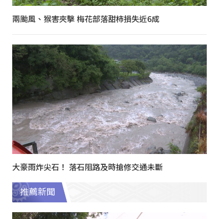
兩颱風、猴害夾擊 梅花部落甜柿損失近6成
大豪雨炸尖石！ 落石阻路及時搶修交通未斷
推薦新聞