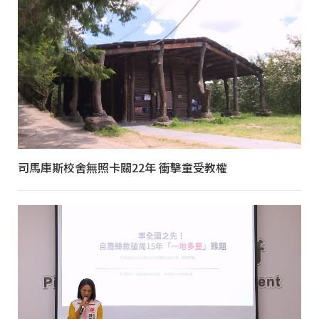
司馬庫斯校舍無照卡關22年 衝擊童受教權