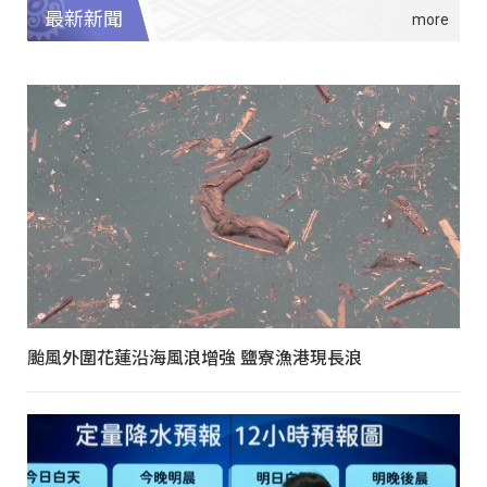
最新新聞
颱風外圍花蓮沿海風浪增強 鹽寮漁港現長浪