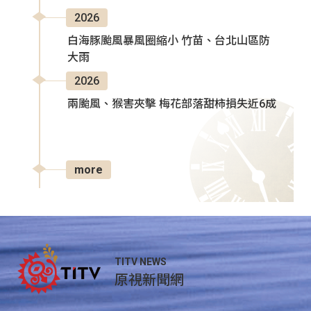
2026
白海豚颱風暴風圈縮小 竹苗、台北山區防
大雨
2026
兩颱風、猴害夾擊 梅花部落甜柿損失近6成
more
TITV NEWS
原視新聞網