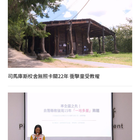
司馬庫斯校舍無照卡關22年 衝擊童受教權