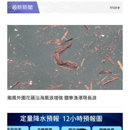
最新新聞
颱風外圍花蓮沿海風浪增強 鹽寮漁港現長浪