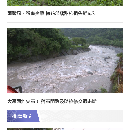
兩颱風、猴害夾擊 梅花部落甜柿損失近6成
大豪雨炸尖石！ 落石阻路及時搶修交通未斷
推薦新聞