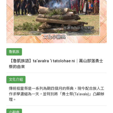
魯凱族
【魯凱族語】ta‘avalra ‘i tatolohae ni｜萬山部落勇士
祭的由來
文化介紹
傳統祖靈祭是一系列為期四個月的祭典，現今配合族人工
作求學濃縮為一天，並特別將「勇士祭(Ta‘avala)」凸顯辦
理。
小辭典