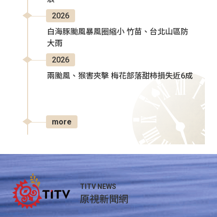
2026
白海豚颱風暴風圈縮小 竹苗、台北山區防
大雨
2026
兩颱風、猴害夾擊 梅花部落甜柿損失近6成
more
TITV NEWS
原視新聞網