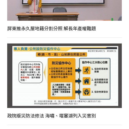
屏東推永久屋地籍分割分照 解長年產權難題
政院版災防法修法 海嘯、堰塞湖列入災害別