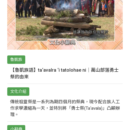
魯凱族
【魯凱族語】ta‘avalra ‘i tatolohae ni｜萬山部落勇士
祭的由來
文化介紹
傳統祖靈祭是一系列為期四個月的祭典，現今配合族人工
作求學濃縮為一天，並特別將「勇士祭(Ta‘avala)」凸顯辦
理。
小辭典