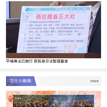
平埔專法已施行 原民身分法暫緩審查
文化小辭典