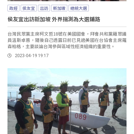
政經
侯友宜
出訪
新加坡
總統大選
侯友宜出訪新加坡 外界揣測為大選鋪路
台灣民眾黨主席柯文哲18號在美國國會，拜會共和黨籍眾議
員溫斯卓普，隨後自己透露日前已見過美國在台協會主席羅
森柏格，主要談論台灣參與區域性經濟組織的重要性。
2023-04-19 19:17