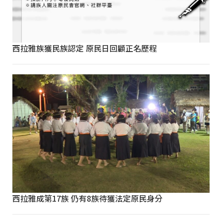
西拉雅族獲民族認定 原民日回顧正名歷程
西拉雅成第17族 仍有8族待獲法定原民身分