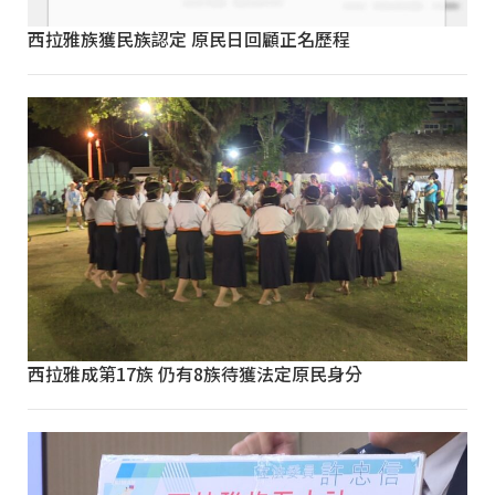
西拉雅族獲民族認定 原民日回顧正名歷程
西拉雅成第17族 仍有8族待獲法定原民身分