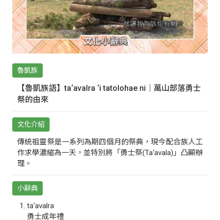
魯凱族
【魯凱族語】ta‘avalra ‘i tatolohae ni｜萬山部落勇士
祭的由來
文化介紹
傳統祖靈祭是一系列為期四個月的祭典，現今配合族人工
作求學濃縮為一天，並特別將「勇士祭(Ta‘avala)」凸顯辦
理。
小辭典
ta‘avalra
勇士成年禮