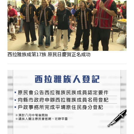
西拉雅族成第17族 原民日慶賀正名成功