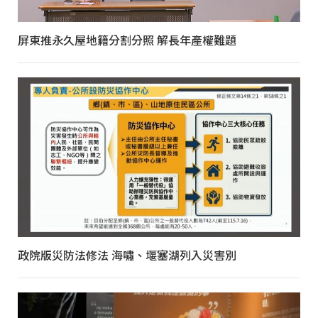
屏東推永久屋地籍分割分照 解長年產權難題
政院版災防法修法 海嘯、堰塞湖列入災害別