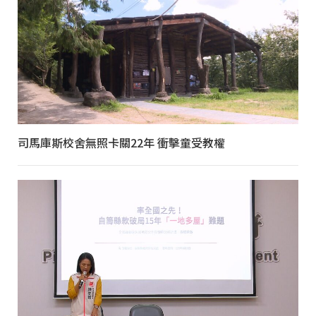
司馬庫斯校舍無照卡關22年 衝擊童受教權