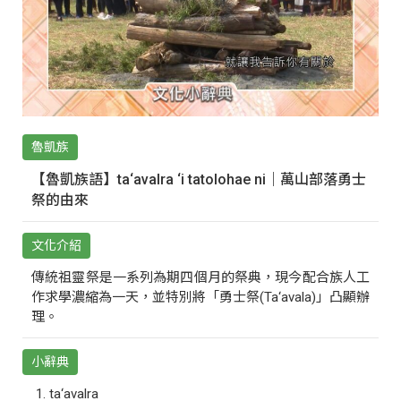
魯凱族
【魯凱族語】ta‘avalra ‘i tatolohae ni｜萬山部落勇士
祭的由來
文化介紹
傳統祖靈祭是一系列為期四個月的祭典，現今配合族人工
作求學濃縮為一天，並特別將「勇士祭(Ta‘avala)」凸顯辦
理。
小辭典
ta‘avalra