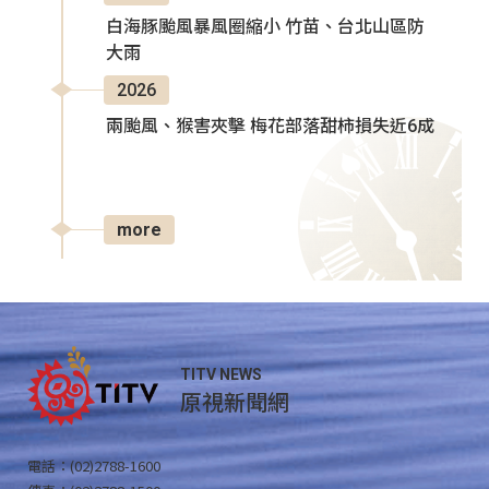
白海豚颱風暴風圈縮小 竹苗、台北山區防
大雨
2026
兩颱風、猴害夾擊 梅花部落甜柿損失近6成
more
TITV NEWS
原視新聞網
電話：(02)2788-1600