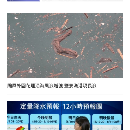
颱風外圍花蓮沿海風浪增強 鹽寮漁港現長浪