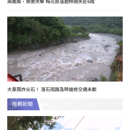
兩颱風、猴害夾擊 梅花部落甜柿損失近6成
大豪雨炸尖石！ 落石阻路及時搶修交通未斷
推薦新聞