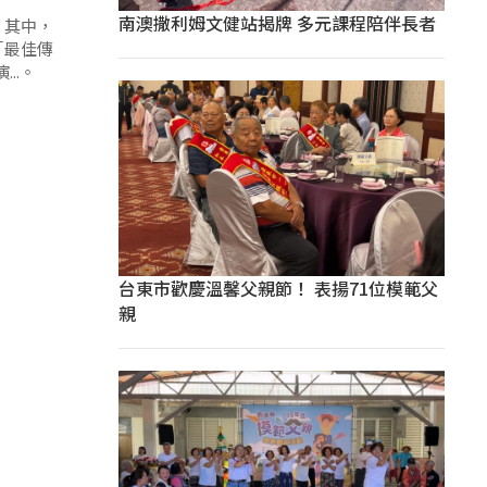
南澳撒利姆文健站揭牌 多元課程陪伴長者
，其中，
「最佳傳
..。
台東市歡慶溫馨父親節！ 表揚71位模範父
親