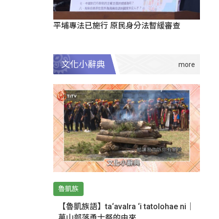
平埔專法已施行 原民身分法暫緩審查
文化小辭典
魯凱族
【魯凱族語】ta‘avalra ‘i tatolohae ni｜
萬山部落勇士祭的由來