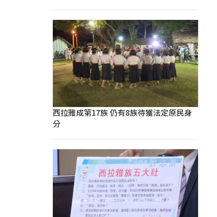
西拉雅成第17族 仍有8族待獲法定原民身
分