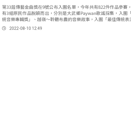
第33屆傳藝金曲獎在9號公布入圍名單，今年共有822件作品參賽
有3組原民作品脫穎而出，分別是大武鄉Paywan歌謠採集，入圍
統音樂專輯獎」、越嶺～聆聽布農的音樂故事，入圍「最佳傳統表演.
2022-08-10 12:49