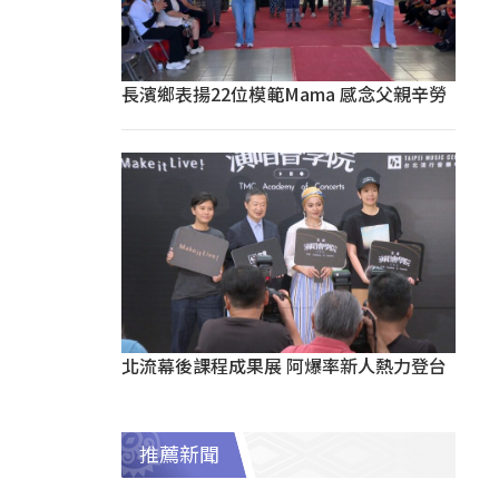
長濱鄉表揚22位模範Mama 感念父親辛勞
北流幕後課程成果展 阿爆率新人熱力登台
推薦新聞