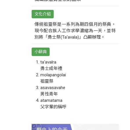
文化介紹
傳統祖靈祭是一系列為期四個月的祭典，
現今配合族人工作求學濃縮為一天，並特
別將「勇士祭(Ta‘avala)」凸顯辦理。
小辭典
ta‘avalra
勇士成年禮
molapangolai
祖靈祭
asavasavahe
男性青年
atamatama
父字輩的稱呼
歷史上的今天