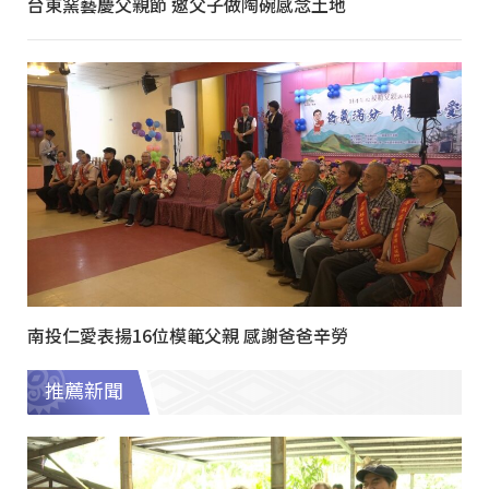
台東窯藝慶父親節 邀父子做陶碗感念土地
南投仁愛表揚16位模範父親 感謝爸爸辛勞
推薦新聞