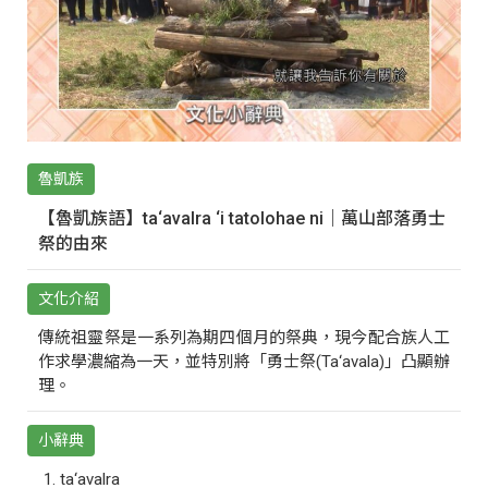
魯凱族
【魯凱族語】ta‘avalra ‘i tatolohae ni｜萬山部落勇士
祭的由來
文化介紹
傳統祖靈祭是一系列為期四個月的祭典，現今配合族人工
作求學濃縮為一天，並特別將「勇士祭(Ta‘avala)」凸顯辦
理。
小辭典
ta‘avalra