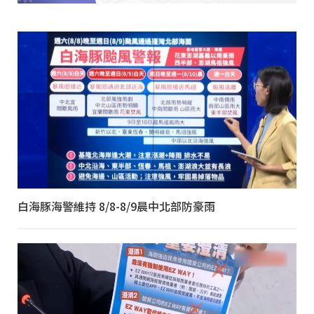
白海豚海警維持 8/8-8/9晨中北部防豪雨