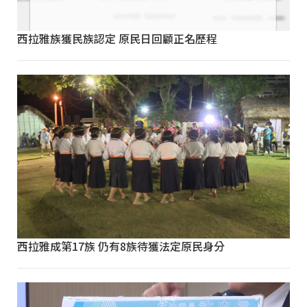
西拉雅族獲民族認定 原民日回顧正名歷程
西拉雅成第17族 仍有8族待獲法定原民身分