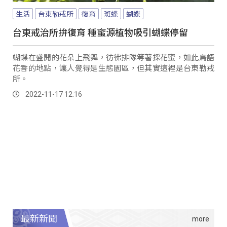
生活
台東勒戒所
復育
斑蝶
蝴蝶
台東戒治所拚復育 種蜜源植物吸引蝴蝶停留
蝴蝶在盛開的花朵上飛舞，彷彿排隊等著採花蜜，如此鳥語
花香的地點，讓人覺得是生態園區，但其實這裡是台東勒戒
所。
2022-11-17 12:16
最新新聞