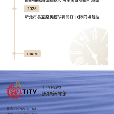
楊柳颱風路徑變數大 氣象署說明最新路徑
2025
新北市長盃原民籃球賽開打 16隊同場競技
more
TITV NEWS
原視新聞網
電話：(02)2788-1600