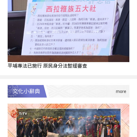
平埔專法已施行 原民身分法暫緩審查
文化小辭典