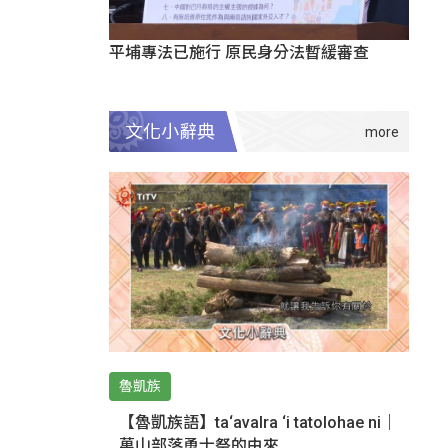
平埔專法已施行 原民身分法暫緩審查
文化小辭典
魯凱族
【魯凱族語】ta‘avalra ‘i tatolohae ni｜
萬山部落勇士祭的由來