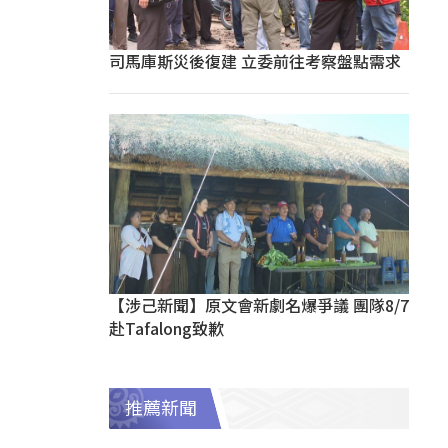
司馬庫斯災後復建 立委前往考察盤點需求
【涉己新聞】原文會新劇名爆爭議 團隊8/7
赴Tafalong致歉
推薦新聞