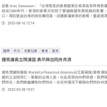
記者 Aras Sawawan：「台灣常見的香蕉園景在斐濟具有特殊意
自從1960年代，斐濟的香蕉分別到了萎縮病還有葉斑病的影響
口，現在是由台灣的技術團培苗，試圖要讓斐濟的香蕉，重返貿
場。
2025-08-16 12:14
國際
外交
宏都拉斯
捷克
斐濟
捷克議長立院演說 表示與台同舟共濟
捷克眾議院議長 Markéta Pekarová Adamová(艾達莫娃)發表
愛的立法院同仁、敬愛的台灣人民，在此我想向你們保證，我們
們同在，我們將繼續和你們同在，在任何情況下都與你們同舟共
你們與我們同在，所以我們也和你們同在。
2023-03-28 19:07