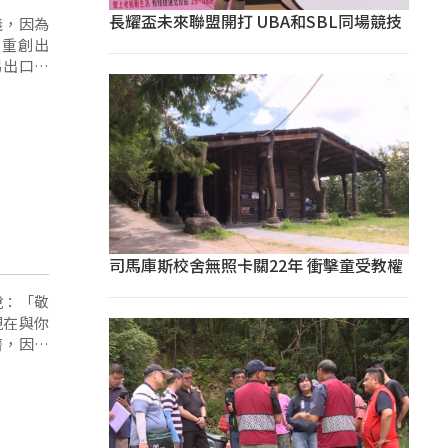
長耀盃未來聯盟開打 UBA和SBL同場競技
義，因為
，重創出
易出口市
司馬庫斯校舍無照卡關22年 衝擊童受教權
演說：「敬
現在與你
濟，因為