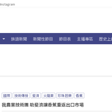
Instagram
族語新聞
新聞性節目
節目表
主播專區
歷史上
國際
技術傳授
斐濟
火龍果
珍珠芭樂
香蕉
我農業技術團 助斐濟讓香蕉重返出口市場