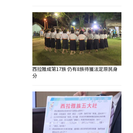
西拉雅成第17族 仍有8族待獲法定原民身
分