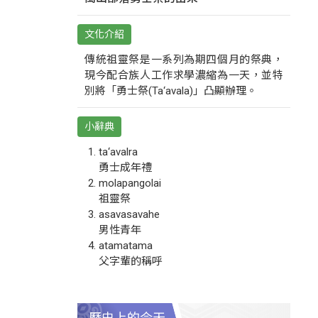
文化介紹
傳統祖靈祭是一系列為期四個月的祭典，
現今配合族人工作求學濃縮為一天，並特
別將「勇士祭(Ta‘avala)」凸顯辦理。
小辭典
ta‘avalra
勇士成年禮
molapangolai
祖靈祭
asavasavahe
男性青年
atamatama
父字輩的稱呼
歷史上的今天