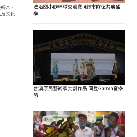
法治國小辦棒球交流賽 4縣市隊伍共襄盛
是銅片、
舉
以及文化
台澳原民藝術家共創作品 同登Garma音樂
節