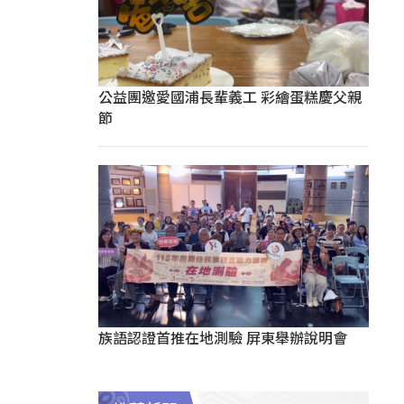
公益團邀愛國浦長輩義工 彩繪蛋糕慶父親
節
族語認證首推在地測驗 屏東舉辦說明會