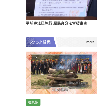
平埔專法已施行 原民身分法暫緩審查
文化小辭典
魯凱族