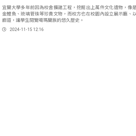
宜蘭大學多年前因為校舍擴建工程，挖掘出上萬件文化遺物，像
金鯉魚、琉璃管珠等珍貴文物，而校方也在校園內設立展示廳、
廊道，讓學生閱覽噶瑪蘭族的悠久歷史。
2024-11-15 12:16