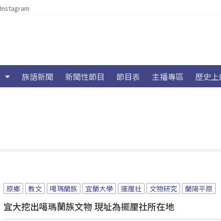
Instagram
族語新聞
新聞性節目
節目表
主播專區
歷史上
原鄉
教文
噶瑪蘭族
宜蘭大學
擺厘社
文物研究
蘭陽平原
宜大挖出噶瑪蘭族文物 現址為擺厘社所在地