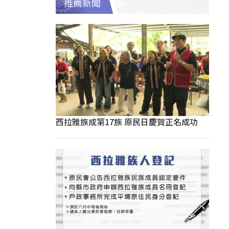
推薦新聞
西拉雅族成第17族 原民日慶賀正名成功