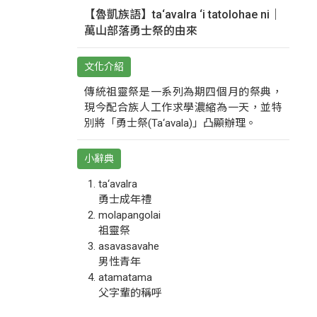
【魯凱族語】ta‘avalra ‘i tatolohae ni｜
萬山部落勇士祭的由來
文化介紹
傳統祖靈祭是一系列為期四個月的祭典，
現今配合族人工作求學濃縮為一天，並特
別將「勇士祭(Ta‘avala)」凸顯辦理。
小辭典
ta‘avalra
勇士成年禮
molapangolai
祖靈祭
asavasavahe
男性青年
atamatama
父字輩的稱呼