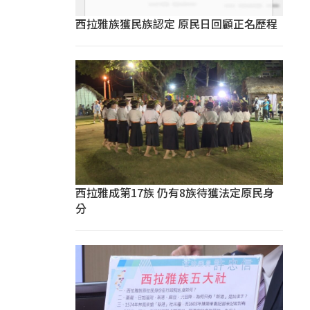
西拉雅族獲民族認定 原民日回顧正名歷程
西拉雅成第17族 仍有8族待獲法定原民身
分