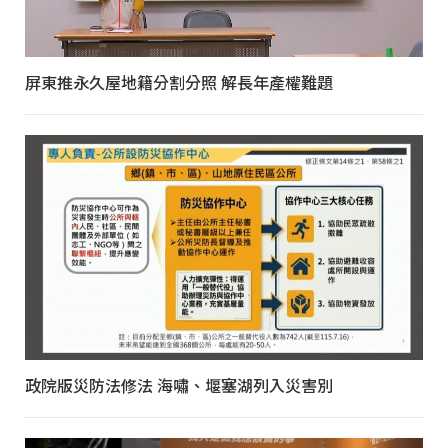
屏東推永久屋地籍分割分照 解長年產權難題
政院版災防法修法 海嘯、堰塞湖列入災害別