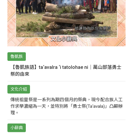
魯凱族
【魯凱族語】ta‘avalra ‘i tatolohae ni｜萬山部落勇士
祭的由來
文化介紹
傳統祖靈祭是一系列為期四個月的祭典，現今配合族人工
作求學濃縮為一天，並特別將「勇士祭(Ta‘avala)」凸顯辦
理。
小辭典