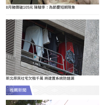
8月豬價破105元 陳駿季：為節慶短期現象
新北原民社宅欠租千萬 將建置系統防錯漏
推薦新聞