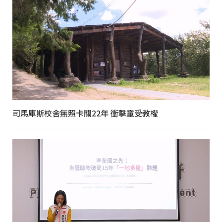
司馬庫斯校舍無照卡關22年 衝擊童受教權