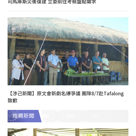
司馬庫斯災後復建 立委前往考察盤點需求
【涉己新聞】原文會新劇名爆爭議 團隊8/7赴Tafalong
致歉
推薦新聞