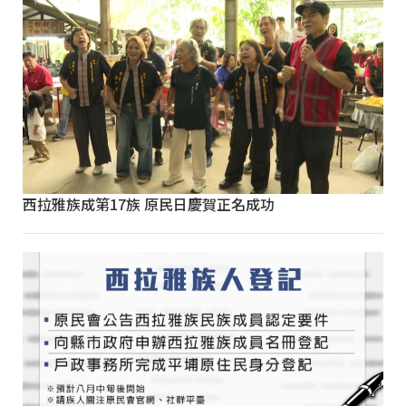
西拉雅族成第17族 原民日慶賀正名成功