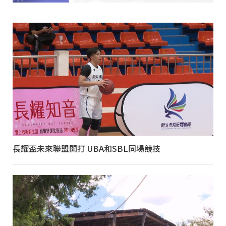
長耀盃未來聯盟開打 UBA和SBL同場競技