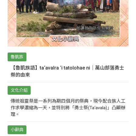
魯凱族
【魯凱族語】ta‘avalra ‘i tatolohae ni｜萬山部落勇士
祭的由來
文化介紹
傳統祖靈祭是一系列為期四個月的祭典，現今配合族人工
作求學濃縮為一天，並特別將「勇士祭(Ta‘avala)」凸顯辦
理。
小辭典