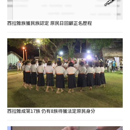
西拉雅族獲民族認定 原民日回顧正名歷程
西拉雅成第17族 仍有8族待獲法定原民身分