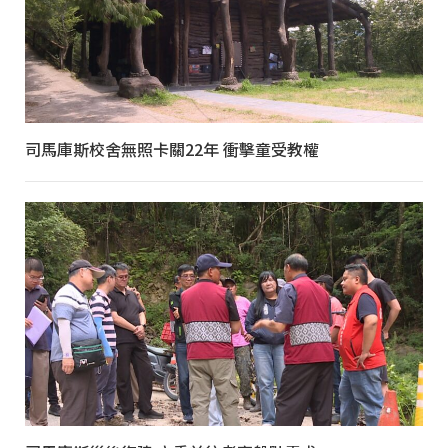
司馬庫斯校舍無照卡關22年 衝擊童受教權