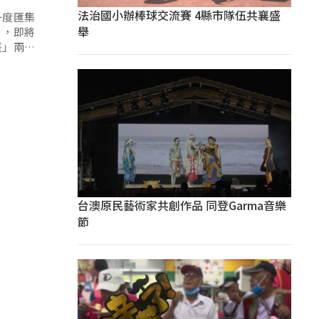
法治國小辦棒球交流賽 4縣市隊伍共襄盛
一度匯集
舉
」，即將
臺」兩大
台澳原民藝術家共創作品 同登Garma音樂
節