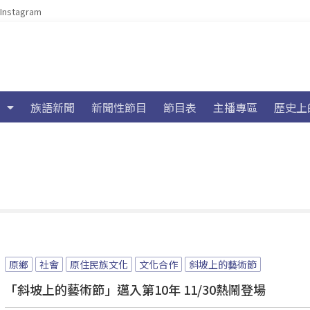
Instagram
族語新聞
新聞性節目
節目表
主播專區
歷史上
原鄉
社會
原住民族文化
文化合作
斜坡上的藝術節
「斜坡上的藝術節」邁入第10年 11/30熱鬧登場