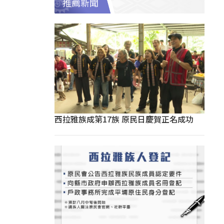
推薦新聞
西拉雅族成第17族 原民日慶賀正名成功