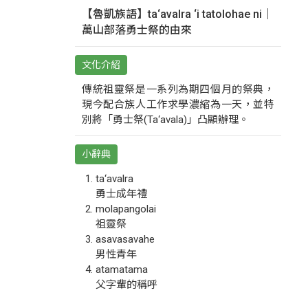
【魯凱族語】ta‘avalra ‘i tatolohae ni｜
萬山部落勇士祭的由來
文化介紹
傳統祖靈祭是一系列為期四個月的祭典，
現今配合族人工作求學濃縮為一天，並特
別將「勇士祭(Ta‘avala)」凸顯辦理。
小辭典
ta‘avalra
勇士成年禮
molapangolai
祖靈祭
asavasavahe
男性青年
atamatama
父字輩的稱呼