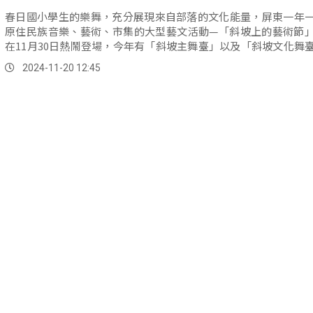
春日國小學生的樂舞，充分展現來自部落的文化能量，屏東一年
原住民族音樂、藝術、市集的大型藝文活動—「斜坡上的藝術節
在11月30日熱鬧登場，今年有「斜坡主舞臺」以及「斜坡文化舞
舞臺，無論流行歌手或在地音樂人都有盡情發揮。
2024-11-20 12:45