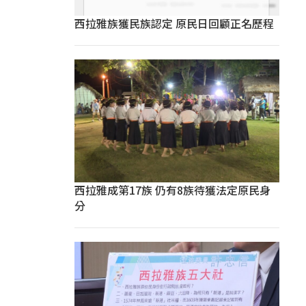
西拉雅族獲民族認定 原民日回顧正名歷程
西拉雅成第17族 仍有8族待獲法定原民身
分