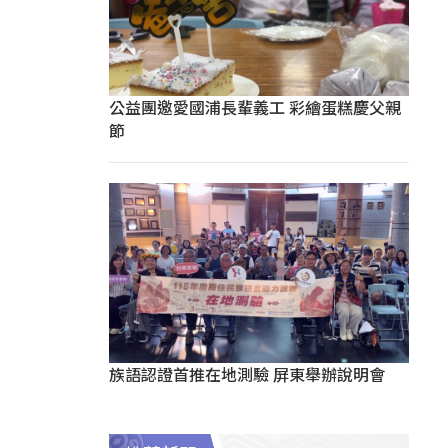
公益團邀愛國浦長輩義工 彩繪蛋糕慶父親
節
族語認證首推在地測驗 屏東舉辦說明會