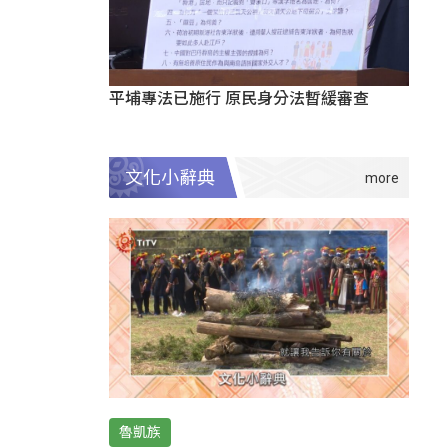
平埔專法已施行 原民身分法暫緩審查
文化小辭典
魯凱族