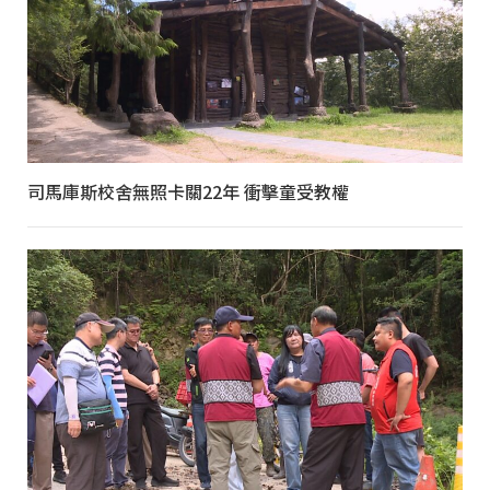
司馬庫斯校舍無照卡關22年 衝擊童受教權