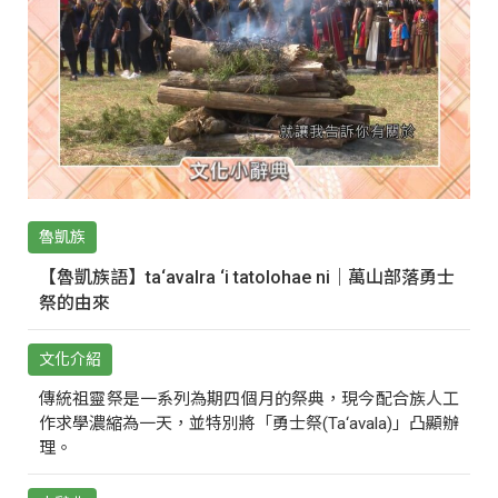
魯凱族
【魯凱族語】ta‘avalra ‘i tatolohae ni｜萬山部落勇士
祭的由來
文化介紹
傳統祖靈祭是一系列為期四個月的祭典，現今配合族人工
作求學濃縮為一天，並特別將「勇士祭(Ta‘avala)」凸顯辦
理。