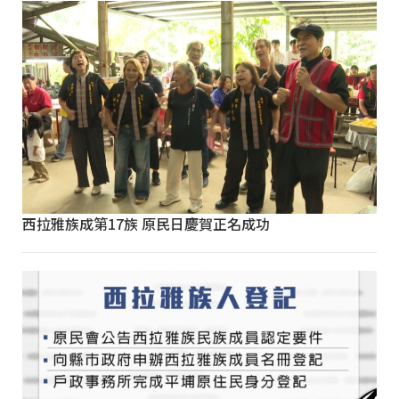
西拉雅族成第17族 原民日慶賀正名成功