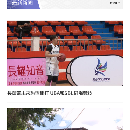
最新新聞
長耀盃未來聯盟開打 UBA和SBL同場競技