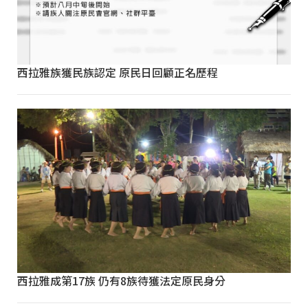
西拉雅族獲民族認定 原民日回顧正名歷程
西拉雅成第17族 仍有8族待獲法定原民身分