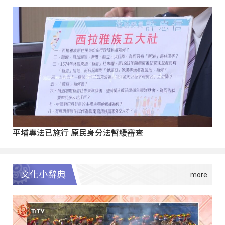
平埔專法已施行 原民身分法暫緩審查
文化小辭典