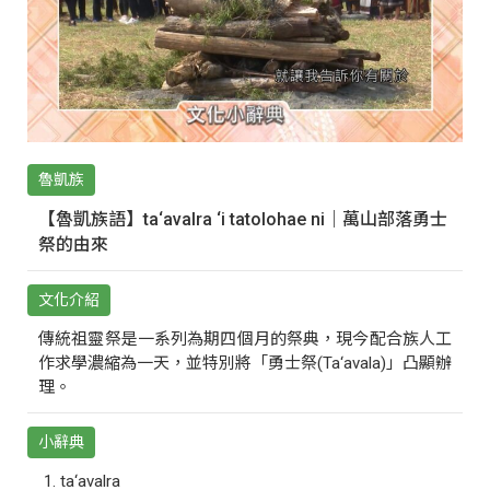
魯凱族
【魯凱族語】ta‘avalra ‘i tatolohae ni｜萬山部落勇士
祭的由來
文化介紹
傳統祖靈祭是一系列為期四個月的祭典，現今配合族人工
作求學濃縮為一天，並特別將「勇士祭(Ta‘avala)」凸顯辦
理。
小辭典
ta‘avalra