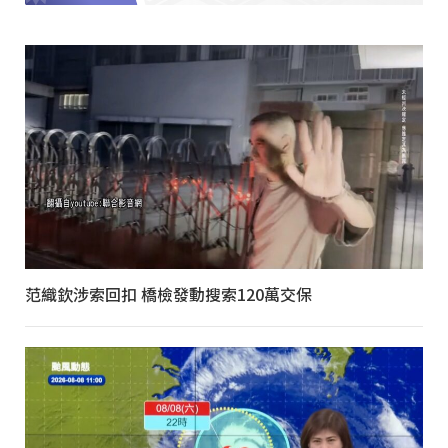
范織欽涉索回扣 橋檢發動搜索120萬交保