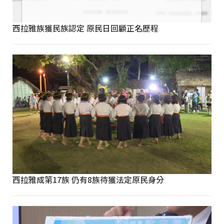
西拉雅族獲民族認定 原民日回顧正名歷程
西拉雅成第17族 仍有8族待獲法定原民身分