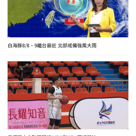
白海豚8/8、9離台最近 北部戒備強風大雨