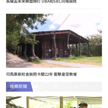
長耀盃未來聯盟開打 UBA和SBL同場競技
司馬庫斯校舍無照卡關22年 衝擊童受教權
推薦新聞