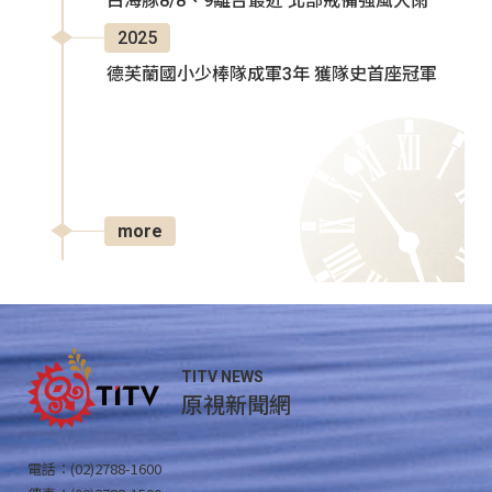
白海豚8/8、9離台最近 北部戒備強風大雨
2025
德芙蘭國小少棒隊成軍3年 獲隊史首座冠軍
more
TITV NEWS
原視新聞網
電話：(02)2788-1600