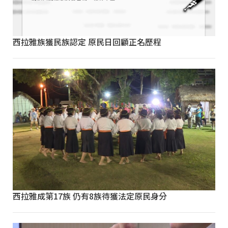
西拉雅族獲民族認定 原民日回顧正名歷程
西拉雅成第17族 仍有8族待獲法定原民身分