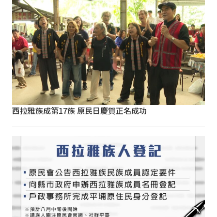
西拉雅族成第17族 原民日慶賀正名成功