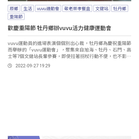
原鄉
生活
vuvu運動會
敬老崇孝餐盒
文健站
牡丹鄉
重陽節
歡慶重陽節 牡丹鄉辦vuvu活力健康運動會
vuvu運動員的進場表演個個別出心裁，牡丹鄉為慶祝重陽節
而舉辦的「vuvu運動會」，聚集來自旭海、牡丹、石門、高
士等7個文健站長輩參賽，即使拄著拐杖行動不便，也不影響
他們參賽的決心。
2022-09-27 19:29