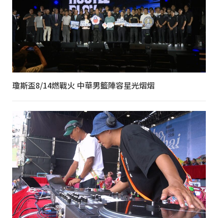
瓊斯盃8/14燃戰火 中華男籃陣容星光熠熠