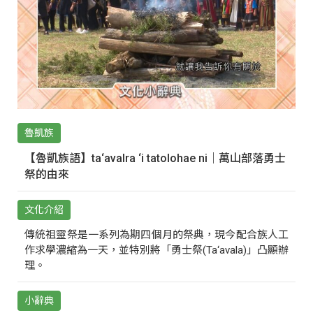
魯凱族
【魯凱族語】ta‘avalra ‘i tatolohae ni｜萬山部落勇士
祭的由來
文化介紹
傳統祖靈祭是一系列為期四個月的祭典，現今配合族人工
作求學濃縮為一天，並特別將「勇士祭(Ta‘avala)」凸顯辦
理。
小辭典