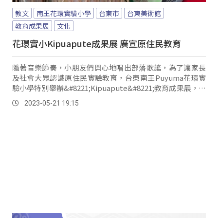
教文
南王花環實驗小學
台東市
台東美術館
教育成果展
文化
花環實小Kipuapute成果展 廣宣原住民教育
隨著音樂節奏，小朋友們開心地唱出部落歌謠，為了讓家長
及社會大眾認識原住民實驗教育，台東南王Puyuma花環實
驗小學特別舉辦&#8221;Kipuapute&#8221;教育成果展，剛
上任的台東縣教育處長蔡美瑤也親自到場主持，並期許孩子
2023-05-21 19:15
們能透過原住民實驗教育，培養良好的品格態度與自信。