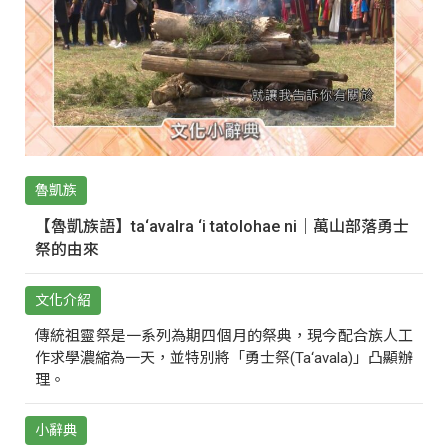
魯凱族
【魯凱族語】ta‘avalra ‘i tatolohae ni｜萬山部落勇士
祭的由來
文化介紹
傳統祖靈祭是一系列為期四個月的祭典，現今配合族人工
作求學濃縮為一天，並特別將「勇士祭(Ta‘avala)」凸顯辦
理。
小辭典