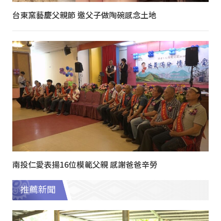
台東窯藝慶父親節 邀父子做陶碗感念土地
南投仁愛表揚16位模範父親 感謝爸爸辛勞
推薦新聞