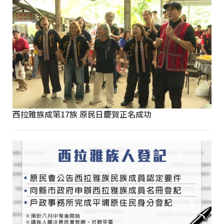
西拉雅族成第17族 原民日慶賀正名成功