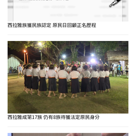
西拉雅族獲民族認定 原民日回顧正名歷程
西拉雅成第17族 仍有8族待獲法定原民身分