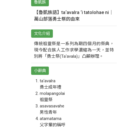
魯凱族
【魯凱族語】ta‘avalra ‘i tatolohae ni｜
萬山部落勇士祭的由來
文化介紹
傳統祖靈祭是一系列為期四個月的祭典，
現今配合族人工作求學濃縮為一天，並特
別將「勇士祭(Ta‘avala)」凸顯辦理。
小辭典
ta‘avalra
勇士成年禮
molapangolai
祖靈祭
asavasavahe
男性青年
atamatama
父字輩的稱呼