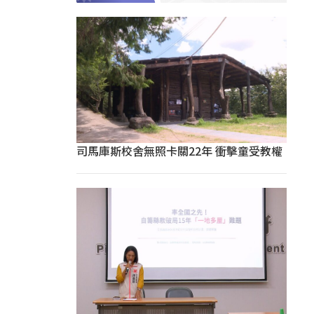
司馬庫斯校舍無照卡關22年 衝擊童受教權