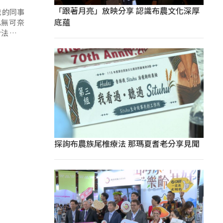
「跟著月亮」放映分享 認識布農文化深厚
我的同事
底蘊
也無可奈
合法不續
探詢布農族尾椎療法 那瑪夏耆老分享見聞