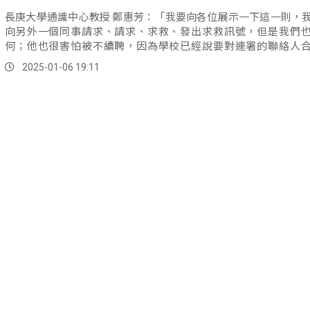
長庚大學通識中心教授 鄭惠芳：「我要向各位展示一下這一則，
向另外一個同事請求、請求、求救、發出求救訊號，但是我們
何；他也很害怕被不續聘，因為學校已經說要對連署的聯絡人
聘。
2025-01-06 19:11