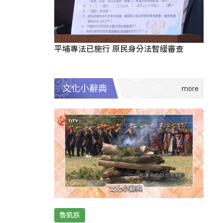
平埔專法已施行 原民身分法暫緩審查
文化小辭典
魯凱族