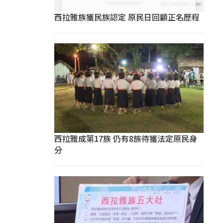
西拉雅族獲民族認定 原民日回顧正名歷程
西拉雅成第17族 仍有8族待獲法定原民身
分