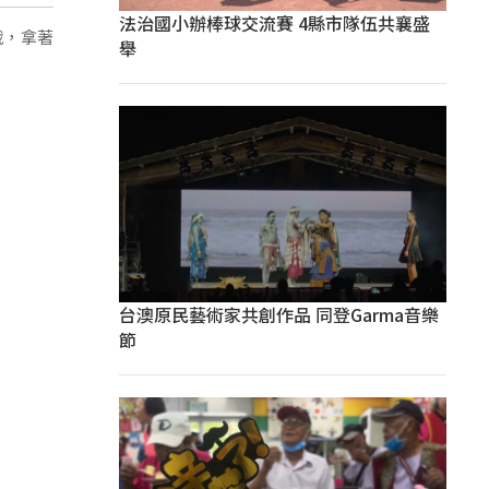
法治國小辦棒球交流賽 4縣市隊伍共襄盛
戰，拿著
舉
台澳原民藝術家共創作品 同登Garma音樂
節