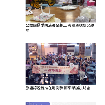
公益團邀愛國浦長輩義工 彩繪蛋糕慶父親
節
族語認證首推在地測驗 屏東舉辦說明會