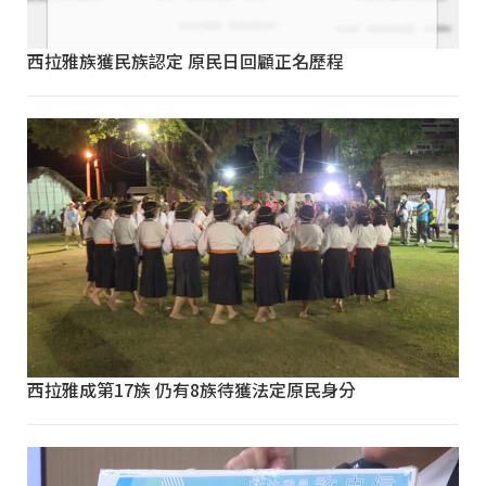
西拉雅族獲民族認定 原民日回顧正名歷程
西拉雅成第17族 仍有8族待獲法定原民身分