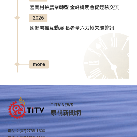
嘉蘭村拚農業轉型 金峰說明會促經驗交流
2026
國健署推互動展 長者量六力揪失能警訊
more
TITV NEWS
原視新聞網
電話：(02)2788-1600