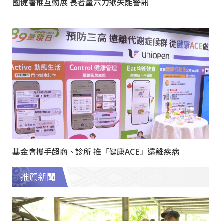
國健署推互動展 長者量六力揪失能警訊
基金會攜手超商、診所 推「健康ACE」遠離疾病
推薦新聞