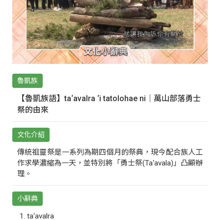
魯凱族
【魯凱族語】ta‘avalra ‘i tatolohae ni｜萬山部落勇士
祭的由來
文化介紹
傳統祖靈祭是一系列為期四個月的祭典，現今配合族人工
作求學濃縮為一天，並特別將「勇士祭(Ta‘avala)」凸顯辦
理。
小辭典
ta‘avalra